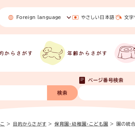
Foreign language
やさしい日本語
文字
的からさがす
年齢からさがす
ページ番号検索
っこ
>
目的からさがす
>
保育園・幼稚園・こども園
>
園の統