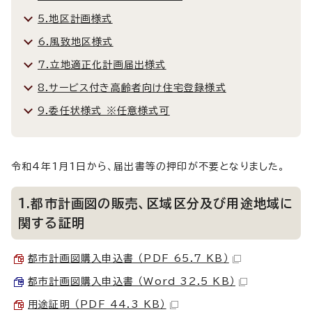
5.地区計画様式
6.風致地区様式
7.立地適正化計画届出様式
8.サービス付き高齢者向け住宅登録様式
9.委任状様式 ※任意様式可
令和4年1月1日から、届出書等の押印が不要となりました。
1.都市計画図の販売、区域区分及び用途地域に
関する証明
都市計画図購入申込書 （PDF 65.7 KB）
都市計画図購入申込書 （Word 32.5 KB）
用途証明 （PDF 44.3 KB）