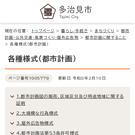
現在の位置：
トップページ
>
暮らし・手続き
>
まちづくり
>
都市
計画・公共交通・風景づくり・屋外広告物
>
都市計画に関すること
>
各種様式（都市計画）
各種様式（都市計画）
ページ番号
1005779
更新日 令和8年2月10日
1.都市計画図の販売、区域区分及び用途地域に関する
証明
2.大規模な行為様式
3.屋外広告物様式
4.都市計画法第53条許可様式