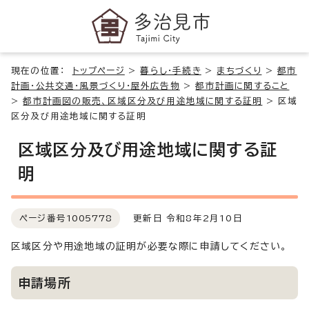
現在の位置：
トップページ
>
暮らし・手続き
>
まちづくり
>
都市
計画・公共交通・風景づくり・屋外広告物
>
都市計画に関すること
>
都市計画図の販売、区域区分及び用途地域に関する証明
>
区域
区分及び用途地域に関する証明
区域区分及び用途地域に関する証
明
ページ番号
1005778
更新日 令和8年2月10日
区域区分や用途地域の証明が必要な際に申請してください。
申請場所