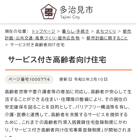
現在の位置：
トップページ
>
暮らし・手続き
>
まちづくり
>
都市
計画・公共交通・風景づくり・屋外広告物
>
都市計画に関すること
>
サービス付き高齢者向け住宅
サービス付き高齢者向け住宅
ページ番号
1005774
更新日 令和8年2月10日
高齢者世帯や要介護者等の増加に対応し、高齢者が安心して生
活することができる住まい・住環境の整備により、その居住の
安定確保を図ることを目的として、バリアフリー構造等を有し、
介護・医療と連携して、高齢者を支援するサービスを提供する
ために、これまでの高齢者円滑入居賃貸住宅登録制度にかわ
り、「サービス付き高齢者向け住宅事業登録制度」が開始されま