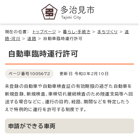
現在の位置：
トップページ
>
暮らし・手続き
>
まちづくり
>
道
路・河川
>
道路
>
自動車臨時運行許可
自動車臨時運行許可
ページ番号
1005672
更新日 令和8年2月10日
未登録の自動車や自動車検査証の有効期限の過ぎた自動車を
新規登録、新規検査、車検切れ継続検査のため陸運支局等へ回
送する場合などに、運行の目的、経路、期間などを特定したう
えで特例的に運行を許可する制度です。
申請ができる車両