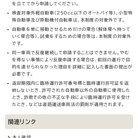
を立ててから申請してください。
検査対象外軽自動車（250cc以下のオートバイ等）、小型特
殊自動車及び原動機付自転車は、本制度の対象外です。
自動車を単に移動させるためだけの場合（解体場へ持って
いく場合等）、試乗をするための場合等は、本制度の対象外
です。
同一車両で反復継続して申請することはできません。やむ
を得ない事情により反復申請する場合は、前回の運行で目
的を達せられなかった理由を詳細に記入した書面の提出が
必要です。
返却期限内に臨時運行許可番号標と臨時運行許可証を返
納しないとき、許可された自動車以外の自動車に使用した
とき、詐欺その他の不正な手段により臨時運行許可を受け
たとき、などは道路運送車両法の罰則が適用されます。
関連リンク
本人確認