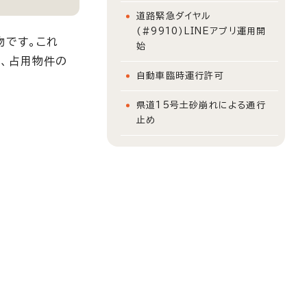
道路緊急ダイヤル
(#9910)LINEアプリ運用開
物です。これ
始
た、占用物件の
自動車臨時運行許可
県道15号土砂崩れによる通行
止め