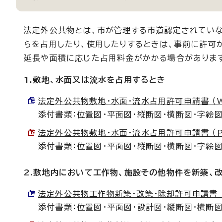
法定外公共物とは、市が管理する市道認定されていな
らを占用したり、使用したりするときは、事前に許可
延長や面積に応じた占用料金がかかる場合がありま
1.敷地、水面又は流水を占用するとき
法定外公共物敷地・水面・流水占用許可申請書 （Wor
添付書類：位置図・平面図・縦断図・横断図・字絵図
法定外公共物敷地・水面・流水占用許可申請書 （PDF
添付書類：位置図・平面図・縦断図・横断図・字絵図
2.敷地内において工作物、施設その他物件を新築、
法定外公共物工作物新築・改築・除却許可申請書 （Wo
添付書類：位置図・平面図・設計図・縦断図・横断図