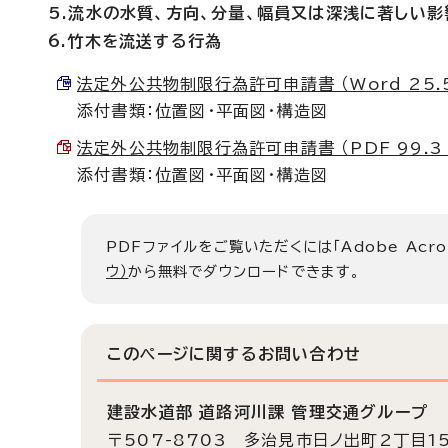
5.流水の水質、方向、分量、幅員又は深浅に著しい
6.竹木を流送する行為
法定外公共物制限行為許可申請書 （Word 25.5
添付書類：位置図・平面図・構造図
法定外公共物制限行為許可申請書 （PDF 99.3 
添付書類：位置図・平面図・構造図
PDFファイルをご覧いただくには「Adobe Acro
ウ）
から無料でダウンロードできます。
このページに関する
お問い合わせ
建設水道部 道路河川課 管理交通グループ
〒507-8703 多治見市日ノ出町2丁目1