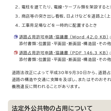
電柱を建てたり、電線・ケーブル類を架設すると
商店等の突き出し看板、日よけなどを道路上（上
工事用足場などを一時的に配置するとき
道路占用許可申請・協議書 （Word 42.0 KB）
添付書類：位置図・平面図・断面図・構造図・その
道路占用許可申請・協議書 （PDF 146.3 KB）
添付書類：位置図・平面図・断面図・構造図・その
道路法改正によって平成30年9月30日から、道路
道路の構造や交通に支障を及ぼし、またはそのおそ
義務違反に問われることがあります。
法定外公共物の占用について