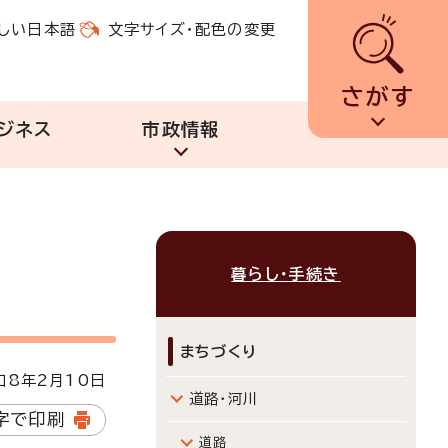
しい日本語
文字サイズ・配色の変更
さがす
ジネス
市政情報
暮らし・手続き
まちづくり
8年2月10日
道路・河川
字で印刷
道路