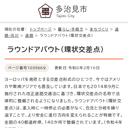
現在の位置：
トップページ
>
暮らし・手続き
>
まちづくり
>
道
路・河川
>
道路
>
ラウンドアバウト（環状交差点）
ラウンドアバウト（環状交差点）
ページ番号
1005669
更新日 令和8年2月10日
ヨーロッパを発祥とする交差点形式のひとつで、今ではアメリ
カや東南アジアでも普及しています。日本でも2014年9月に
施行された改正道路交通法に基づき、環状交差点の名称で法
律的に整備されるようになりました。ラウンドアバウト（環状交
差点）は、進入時に一時停止の必要がなく、合流と分岐を繰り
返すことで、より安全に進行方向を変えられることが特徴です。
全国の40都道府県、140か所で整備されています。（令和4年