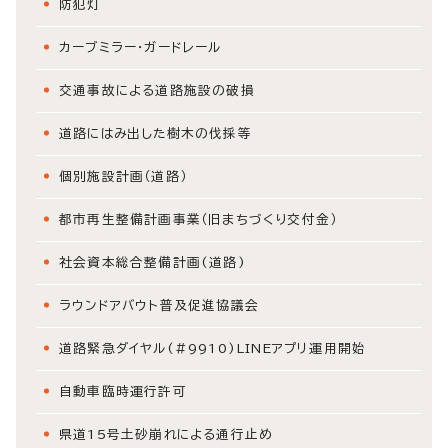
防犯灯
カーブミラー・ガードレール
交通事故による道路施設の破損
道路にはみ出した樹木の伐採等
個別施設計画（道路）
都市再生整備計画事業（旧まちづくり交付金）
社会資本総合整備計画(道路)
ラウンドアバウト普及促進協議会
道路緊急ダイヤル(#9910)LINEアプリ運用開始
自動車臨時運行許可
県道15号土砂崩れによる通行止め