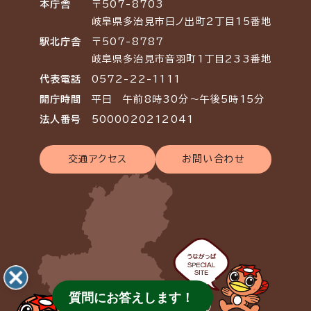
本庁舎
〒507-8703
岐阜県多治見市日ノ出町2丁目15番地
駅北庁舎
〒507-8787
岐阜県多治見市音羽町1丁目233番地
代表電話
0572-22-1111
開庁時間
平日 午前8時30分～午後5時15分
法人番号
5000020212041
交通アクセス
お問い合わせ
質問にお答えします！