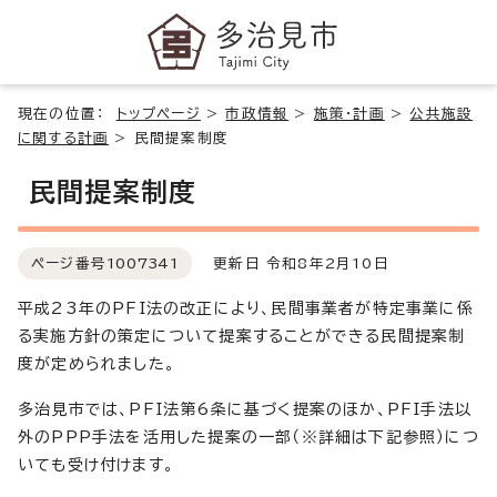
現在の位置：
トップページ
>
市政情報
>
施策・計画
>
公共施設
に関する計画
>
民間提案制度
民間提案制度
ページ番号
1007341
更新日 令和8年2月10日
平成23年のPFI法の改正により、民間事業者が特定事業に係
る実施方針の策定について提案することができる民間提案制
度が定められました。
多治見市では、PFI法第6条に基づく提案のほか、PFI手法以
外のPPP手法を活用した提案の一部（※詳細は下記参照）につ
いても受け付けます。