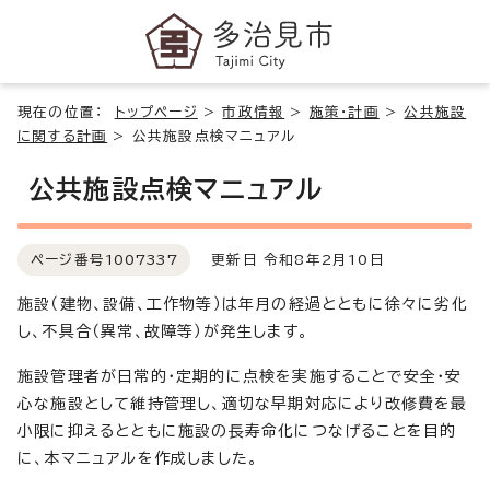
現在の位置：
トップページ
>
市政情報
>
施策・計画
>
公共施設
に関する計画
>
公共施設点検マニュアル
公共施設点検マニュアル
ページ番号
1007337
更新日 令和8年2月10日
施設（建物、設備、工作物等）は年月の経過とともに徐々に劣化
し、不具合（異常、故障等）が発生します。
施設管理者が日常的・定期的に点検を実施することで安全・安
心な施設として維持管理し、適切な早期対応により改修費を最
小限に抑えるとともに施設の長寿命化につなげることを目的
に、本マニュアルを作成しました。