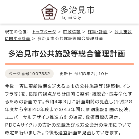
現在の位置：
トップページ
>
市政情報
>
施策・計画
>
公共施設
に関する計画
>
多治見市公共施設等総合管理計画
多治見市公共施設等総合管理計画
ページ番号
1007332
更新日 令和8年2月10日
今後一斉に更新時期を迎える本市の公共施設等（建築物、イン
フラ等）を、長期的視点から計画的に整備・統廃合・長寿命化す
るための計画です。令和4年3月に計画期間の見直し(平成28
年度から令和40年度までの43年間)、個別施設計画の反映、
ユニバーサルデザイン推進方針の追記、数値目標の設定、
PDCAサイクルの方針の記載及び地方公会計の活用について
改定を行いました。今後も適宜計画を見直していきます。