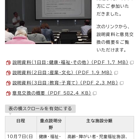
方にご参加いた
だきました。
次のリンクから、
説明資料と意見交
換の概要をご覧
いただけます。
説明資料（1日目：健康・福祉・その他） （PDF 1.7 MB）
説明資料（2日目：産業・文化） （PDF 1.9 MB）
説明資料（3日目：教育・子育て） （PDF 2.3 MB）
意見交換の概要 （PDF 582.4 KB）
表の横スクロールを有効にする
日程
重点説明分
主な施設分類
野
10月7日(日
健康・福祉・
高齢・障がい者・児童福祉施設、