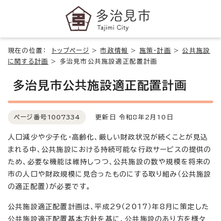
現在の位置：
トップページ
>
市政情報
>
施策・計画
>
公共施設
に関する計画
>
多治見市公共施設適正配置計画
多治見市公共施設適正配置計画
ページ番号
1007334
更新日 令和8年2月10日
人口減少や少子化・高齢化、厳しい財政状況が続くことが見込
まれる中、公共施設における持続可能な行政サービスの提供の
ため、必要な機能は維持しつつ、公共施設の数や規模を将来の
市の人口や財政規模に見合ったものにする取り組み（公共施設
の適正配置）が必要です。
公共施設適正配置計画は、平成29（2017）年8月に策定した
公共施設適正配置基本方針を基に、公共施設のあり方を様々