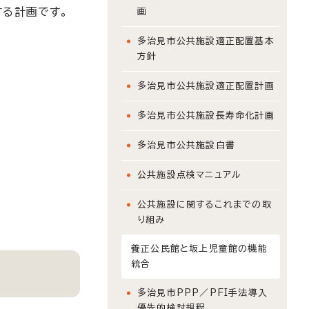
する計画です。
画
多治見市公共施設適正配置基本
方針
多治見市公共施設適正配置計画
多治見市公共施設長寿命化計画
多治見市公共施設白書
公共施設点検マニュアル
公共施設に関するこれまでの取
り組み
養正公民館と坂上児童館の機能
統合
多治見市PPP／PFI手法導入
優先的検討規程