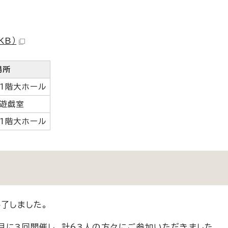
KB）
場所
1階大ホール
遊戯室
1階大ホール
了しました。
月に3回開催し、計63人の方々にご参加いただきました。