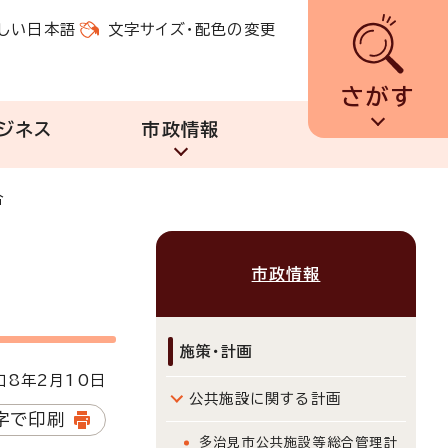
しい日本語
文字サイズ・配色の変更
さがす
ジネス
市政情報
合
市政情報
施策・計画
8年2月10日
公共施設に関する計画
字で印刷
多治見市公共施設等総合管理計