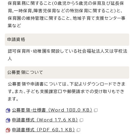
保育業務に関すること(0歳児から5歳児の保育及び延長保
育,一時保育,障害児保育などの特別保育に関すること)と、
保育園の維持管理に関すること、地域子育て支援センター事
業など
申請資格
認可保育所・幼稚園を開設している社会福祉法人又は学校法
人
公募要領について
公募要領や申請書については、下記よりダウンロードできま
す。また、子ども支援課窓口や郵便請求での受け取りもでき
ます。
公募要領・仕様書 （Word 188.0 KB）
申請書様式 （Word 17.6 KB）
申請書様式 （PDF 68.1 KB）