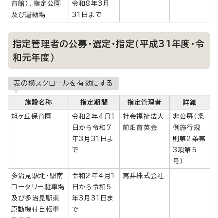
育館）、指定公園
令和8年3月
及び運動場
31日まで
指定管理者の公募・選定・指定（平成31年度・令
和元年度）
表の横スクロールを有効にする
施設名称
指定期間
指定管理者
詳細
旭ヶ丘保育園
令和2年4月1
社会福祉法人
非公募（条
日から令和7
前畑育英会
例施行規
年3月31日ま
則第2条第
で
3項第5
号）
多治見駅北・駅南
令和2年4月1
蔦井株式会社
ロータリー駐車場
日から令和5
及び多治見駅東
年3月31日ま
原動機付自転車
で