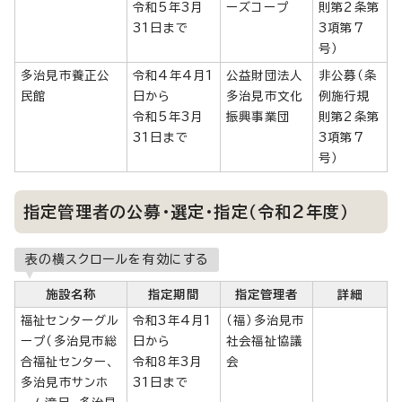
令和5年3月
ーズコープ
則第2条第
31日まで
3項第7
号）
多治見市養正公
令和4年4月1
公益財団法人
非公募（条
民館
日から
多治見市文化
例施行規
令和5年3月
振興事業団
則第2条第
31日まで
3項第7
号）
指定管理者の公募・選定・指定（令和2年度）
表の横スクロールを有効にする
施設名称
指定期間
指定管理者
詳細
福祉センターグル
令和3年4月1
（福）多治見市
ープ（多治見市総
日から
社会福祉協議
合福祉センター、
令和8年3月
会
多治見市サンホ
31日まで