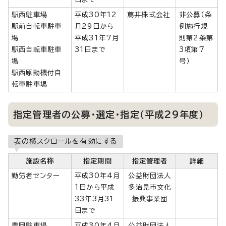
駅西駐車場
平成30年12
蔦井株式会社
非公募（条
駅前自転車駐車
月29日から
例施行規
場
平成31年7月
則第2条第
駅西自転車駐車
31日まで
3項第7
場
号）
駅西原動機付自
転車駐車場
指定管理者の公募・選定・指定（平成29年度）
表の横スクロールを有効にする
施設名称
指定期間
指定管理者
詳細
勤労者センター
平成30年4月
公益財団法人
1日から平成
多治見市文化
33年3月31
振興事業団
日まで
豊岡駐車場
平成30年4月
公益財団法人