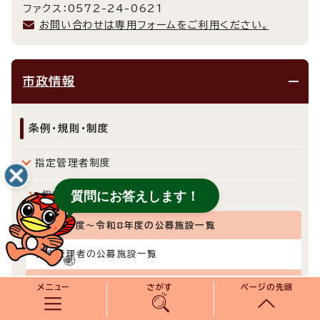
ファクス：0572-24-0621
お問い合わせは専用フォームをご利用ください。
市政情報
条例・規則・制度
指定管理者制度
質問にお答えします！
指定管理者の公募・選定・指定
平成27年度～令和8年度の公募施設一覧
指定管理者の公募施設一覧
商工観光課所管
メニュー
さがす
ページの先頭
多治見市産業文化センター指定管理者の公募