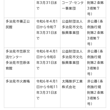
年3月31日ま
コープ・センタ
則第2条第
で
ー事業団
3項第7
号）
多治見市養正公
令和6年4月1
公益財団法人
非公募（条
民館
日から令和7
多治見市文化
例施行規
年3月31日ま
振興事業団
則第2条第
で
3項第7
号）
多治見市笠原交
令和6年4月1
公益財団法人
非公募（条
流センター
日から令和8
多治見市文化
例施行規
多治見市笠原体
年3月31日ま
振興事業団
則第2条第
育館
で
3項第8
号）
多治見市火葬場
令和6年4月1
太陽築炉工業
非公募（条
日から令和11
株式会社
例施行規
年3月31日ま
則第2条第
で
3項第5
号）