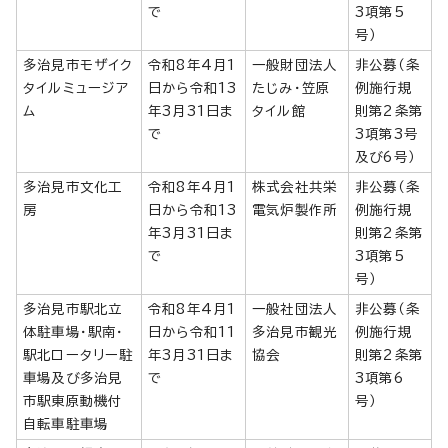
で
3項第5
号）
多治見市モザイク
令和8年4月1
一般財団法人
非公募（条
タイルミュージア
日から令和13
たじみ・笠原
例施行規
ム
年3月31日ま
タイル館
則第2条第
で
3項第3号
及び6号）
多治見市文化工
令和8年4月1
株式会社共栄
非公募（条
房
日から令和13
電気炉製作所
例施行規
年3月31日ま
則第2条第
で
3項第5
号）
多治見市駅北立
令和8年4月1
一般社団法人
非公募（条
体駐車場・駅南・
日から令和11
多治見市観光
例施行規
駅北ロータリー駐
年3月31日ま
協会
則第2条第
車場及び多治見
で
3項第6
市駅東原動機付
号）
自転車駐車場