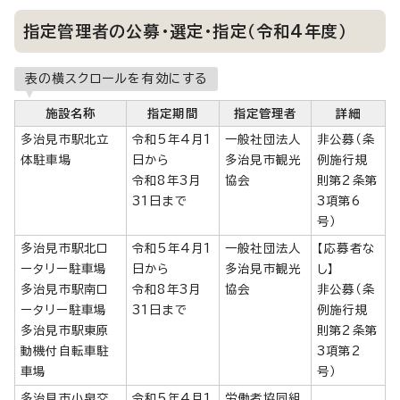
指定管理者の公募・選定・指定（令和4年度）
表の横スクロールを有効にする
施設名称
指定期間
指定管理者
詳細
多治見市駅北立
令和5年4月1
一般社団法人
非公募（条
体駐車場
日から
多治見市観光
例施行規
令和8年3月
協会
則第2条第
31日まで
3項第6
号）
多治見市駅北ロ
令和5年4月1
一般社団法人
【応募者な
ータリー駐車場
日から
多治見市観光
し】
多治見市駅南ロ
令和8年3月
協会
非公募（条
ータリー駐車場
31日まで
例施行規
多治見市駅東原
則第2条第
動機付自転車駐
3項第2
車場
号）
多治見市小泉交
令和5年4月1
労働者協同組