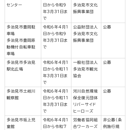
センター
日から令和9
多治見市文化
年3月31日ま
振興事業団
で
多治見市豊岡駐
令和6年4月1
公益財団法人
公募
車場
日から令和9
多治見市文化
多治見市豊岡原
年3月31日ま
振興事業団
動機付自転車駐
で
車場
多治見市多治見
令和6年4月1
一般社団法人
公募
駅北広場
日から令和11
多治見市観光
年3月31日ま
協会
で
多治見市土岐川
令和6年4月1
河川自然環境
公募
観察館
日から令和11
保全復元団体
年3月31日ま
リバーサイド
で
ヒーローズ
多治見市坂上児
令和6年4月1
労働者協同組
非公募（条
童館
日から令和7
合ワーカーズ
例施行規