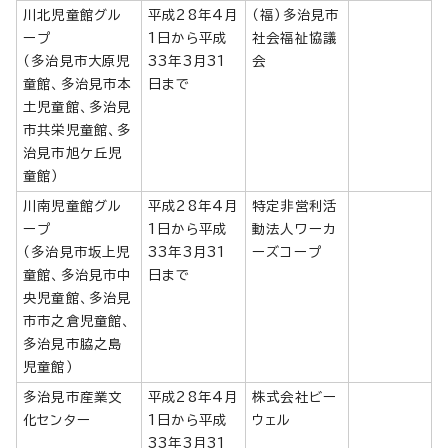
川北児童館グル
平成28年4月
（福）多治見市
ープ
1日から平成
社会福祉協議
（多治見市大原児
33年3月31
会
童館、多治見市本
日まで
土児童館、多治見
市共栄児童館、多
治見市旭ケ丘児
童館）
川南児童館グル
平成28年4月
特定非営利活
ープ
1日から平成
動法人ワーカ
（多治見市坂上児
33年3月31
ーズコープ
童館、多治見市中
日まで
央児童館、多治見
市市之倉児童館、
多治見市脇之島
児童館）
多治見市産業文
平成28年4月
株式会社ビー
化センター
1日から平成
ウェル
33年3月31