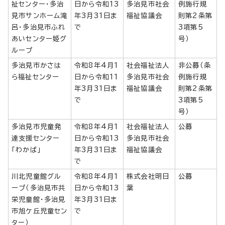
祉センター・多治
日から令和13
多治見市社会
例施行規
見市サンホーム滝
年3月31日ま
福祉協議会
則第2条第
呂・多治見市ふれ
で
3項第5
あいセンター姫グ
号）
ループ
多治見市かさは
令和8年4月1
社会福祉法人
非公募（条
ら福祉センター
日から令和11
多治見市社会
例施行規
年3月31日ま
福祉協議会
則第2条第
で
3項第5
号）
多治見市児童発
令和8年4月1
社会福祉法人
公募
達支援センター
日から令和13
多治見市社会
「わかば」
年3月31日ま
福祉協議会
で
川北児童館グル
令和8年4月1
株式会社明日
公募
ープ（多治見市共
日から令和13
葉
栄児童館・多治見
年3月31日ま
市旭ケ丘児童セン
で
ター）