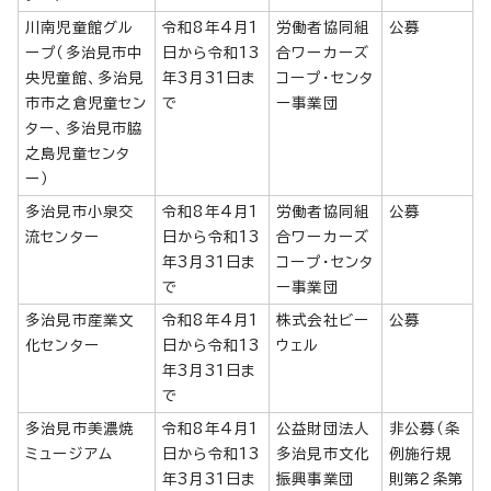
川南児童館グル
令和8年4月1
労働者協同組
公募
ープ（多治見市中
日から令和13
合ワーカーズ
央児童館、多治見
年3月31日ま
コープ・センタ
市市之倉児童セン
で
ー事業団
ター、多治見市脇
之島児童センタ
ー）
多治見市小泉交
令和8年4月1
労働者協同組
公募
流センター
日から令和13
合ワーカーズ
年3月31日ま
コープ・センタ
で
ー事業団
多治見市産業文
令和8年4月1
株式会社ビー
公募
化センター
日から令和13
ウェル
年3月31日ま
で
多治見市美濃焼
令和8年4月1
公益財団法人
非公募（条
ミュージアム
日から令和13
多治見市文化
例施行規
年3月31日ま
振興事業団
則第2条第