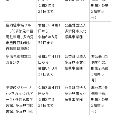
令和8年3月
則第2条第
31日まで
3項第5
号）
豊岡駐車場グル
令和3年4月1
公益財団法人
ープ（多治見市豊
日から
多治見市文化
岡駐車場、多治見
令和6年3月
振興事業団
市豊岡原動機付
31日まで
自転車駐車場）
多治見市根本交
令和3年4月1
公益財団法人
非公募（条
流センター
日から
多治見市文化
例施行規
令和8年3月
振興事業団
則第2条第
31日まで
3項第5
号）
学習館グループ
令和3年4月1
公益財団法人
非公募（条
（ヤマカまなびパ
日から
多治見市文化
例施行規
ーク（多治見市学
令和8年3月
振興事業団
則第2条第
習館、多治見市図
31日まで
3項第5
書館、多治見市市
号）