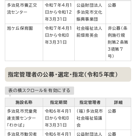
多治見市養正交
令和7年4月1
公益財団法人
公募
流センター
日から令和12
多治見市文化
年3月31日
振興事業団
旭ケ丘保育園
令和7年4月1
社会福祉法人
非公募（条
日から令和8
前畑育英会
例施行規
年3月31日
則第2条第
3項第7
号）
指定管理者の公募・選定・指定（令和5年度）
表の横スクロールを有効にする
施設名称
指定期間
指定管理者
詳細
多治見市児童発
令和6年4月1
（福）多治見市
公募
達支援センター
日から令和8
社会福祉協議
「わかば」
年3月31日
会
多治見市勤労者
令和6年4月1
公益財団法人
公募