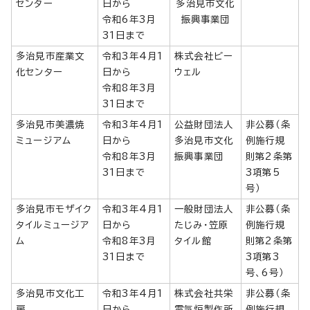
センター
日から
多治見市文化
令和6年3月
振興事業団
31日まで
多治見市産業文
令和3年4月1
株式会社ビー
化センター
日から
ウェル
令和8年3月
31日まで
多治見市美濃焼
令和3年4月1
公益財団法人
非公募（条
ミュージアム
日から
多治見市文化
例施行規
令和8年3月
振興事業団
則第2条第
31日まで
3項第5
号）
多治見市モザイク
令和3年4月1
一般財団法人
非公募（条
タイルミュージア
日から
たじみ・笠原
例施行規
ム
令和8年3月
タイル館
則第2条第
31日まで
3項第3
号、6号）
多治見市文化工
令和3年4月1
株式会社共栄
非公募（条
房
日から
電気炉製作所
例施行規