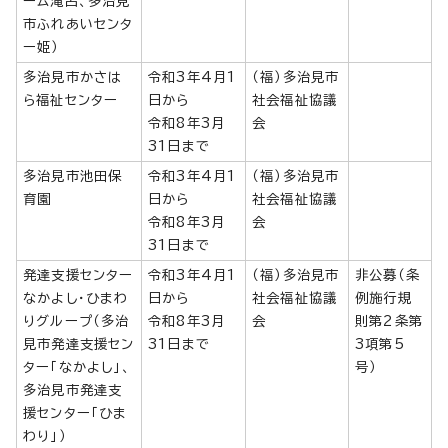
ーム滝呂、多治見
市ふれあいセンタ
ー姫）
多治見市かさは
令和3年4月1
（福）多治見市
ら福祉センター
日から
社会福祉協議
令和8年3月
会
31日まで
多治見市池田保
令和3年4月1
（福）多治見市
育園
日から
社会福祉協議
令和8年3月
会
31日まで
発達支援センター
令和3年4月1
（福）多治見市
非公募（条
なかよし・ひまわ
日から
社会福祉協議
例施行規
りグループ（多治
令和8年3月
会
則第2条第
見市発達支援セン
31日まで
3項第5
ター「なかよし」、
号）
多治見市発達支
援センター「ひま
わり」）