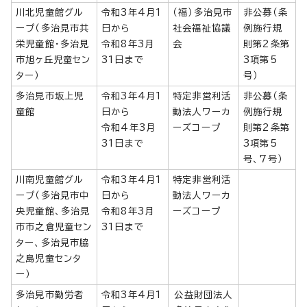
川北児童館グル
令和3年4月1
（福）多治見市
非公募（条
ープ（多治見市共
日から
社会福祉協議
例施行規
栄児童館・多治見
令和8年3月
会
則第2条第
市旭ヶ丘児童セン
31日まで
3項第5
ター）
号）
多治見市坂上児
令和3年4月1
特定非営利活
非公募（条
童館
日から
動法人ワーカ
例施行規
令和4年3月
ーズコープ
則第2条第
31日まで
3項第5
号、7号）
川南児童館グル
令和3年4月1
特定非営利活
ープ（多治見市中
日から
動法人ワーカ
央児童館、多治見
令和8年3月
ーズコープ
市市之倉児童セン
31日まで
ター、多治見市脇
之島児童センタ
ー）
多治見市勤労者
令和3年4月1
公益財団法人