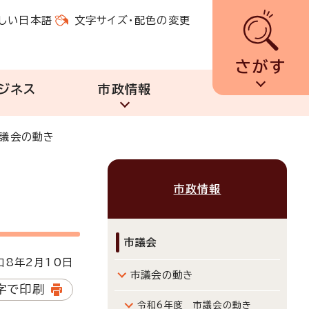
しい日本語
文字サイズ・配色の変更
さがす
ジネス
市政情報
市議会の動き
市政情報
市議会
8年2月10日
市議会の動き
字で印刷
令和6年度 市議会の動き