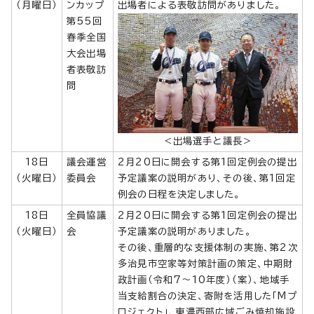
（月曜日）
ンカップ
出場者による表敬訪問がありました。
第55回
春季全国
大会出場
者表敬訪
問
＜出場選手と議長＞
18日
議会運営
2月20日に開会する第1回定例会の提出
（火曜日）
委員会
予定議案の説明があり、その後、第1回定
例会の日程を決定しました。
18日
全員協議
2月20日に開会する第1回定例会の提出
（火曜日）
会
予定議案の説明がありました。
その後、重層的な支援体制の実施、第2次
多治見市空家等対策計画の策定、中期財
政計画（令和7～10年度）（案）、地域手
当支給割合の決定、寄附を活用した「Mプ
ロジェクト」、東濃西部広域ごみ焼却施設