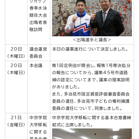
クカップ
春季水泳
競技大会
出場者表
敬訪問
＜出場選手と議長＞
20日
議会運営
本日の議事進行について決定しました。
（木曜日）
委員会
20日
本会議
第1回定例会が開会し、報第1号専決処分
（木曜日）
の報告についてから、議第45号市道路
線の認定についてまで、議案の提案説明
がありました。
また、多治見市固定資産評価審査委員会
委員の選任、多治見市子どもの権利擁護
委員の選任について、同意しました。
21日
中京学院
中京学院大学移転に関する基本合意書締
（金曜日）
大学移転
結式に出席しました。
に関する
基本合意