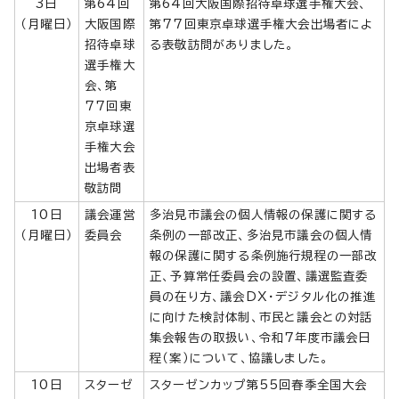
3日
第64回
第64回大阪国際招待卓球選手権大会、
（月曜日）
大阪国際
第77回東京卓球選手権大会出場者によ
招待卓球
る表敬訪問がありました。
選手権大
会、第
77回東
京卓球選
手権大会
出場者表
敬訪問
10日
議会運営
多治見市議会の個人情報の保護に関する
（月曜日）
委員会
条例の一部改正、多治見市議会の個人情
報の保護に関する条例施行規程の一部改
正、予算常任委員会の設置、議選監査委
員の在り方、議会DX・デジタル化の推進
に向けた検討体制、市民と議会との対話
集会報告の取扱い、令和7年度市議会日
程（案）について、協議しました。
10日
スターゼ
スターゼンカップ第55回春季全国大会