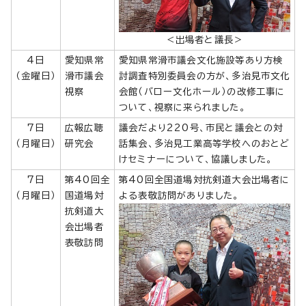
＜出場者と議長＞
4日
愛知県常
愛知県常滑市議会文化施設等あり方検
（金曜日）
滑市議会
討調査特別委員会の方が、多治見市文化
視察
会館（バロー文化ホール）の改修工事に
ついて、視察に来られました。
7日
広報広聴
議会だより220号、市民と議会との対
（月曜日）
研究会
話集会、多治見工業高等学校へのおとど
けセミナーについて、協議しました。
7日
第40回全
第40回全国道場対抗剣道大会出場者に
（月曜日）
国道場対
よる表敬訪問がありました。
抗剣道大
会出場者
表敬訪問