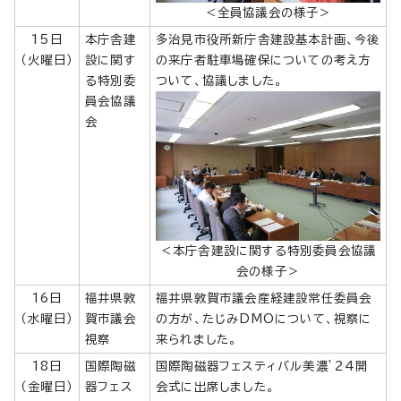
＜全員協議会の様子＞
15日
本庁舎建
多治見市役所新庁舎建設基本計画、今後
（火曜日）
設に関す
の来庁者駐車場確保についての考え方
る特別委
ついて、協議しました。
員会協議
会
＜本庁舎建設に関する特別委員会協議
会の様子＞
16日
福井県敦
福井県敦賀市議会産経建設常任委員会
（水曜日）
賀市議会
の方が、たじみDMOについて、視察に
視察
来られました。
18日
国際陶磁
国際陶磁器フェスティバル美濃’24開
（金曜日）
器フェス
会式に出席しました。