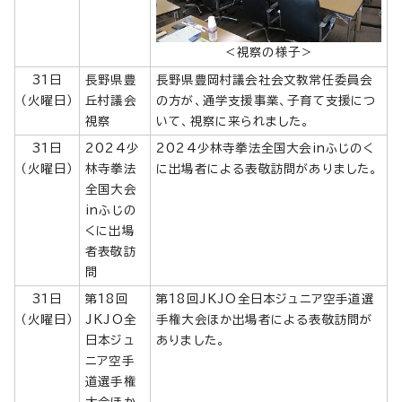
＜視察の様子＞
31日
長野県豊
長野県豊岡村議会社会文教常任委員会
（火曜日）
丘村議会
の方が、通学支援事業、子育て支援につ
視察
いて、視察に来られました。
31日
2024少
2024少林寺拳法全国大会inふじのく
（火曜日）
林寺拳法
に出場者による表敬訪問がありました。
全国大会
inふじの
くに出場
者表敬訪
問
31日
第18回
第18回JKJO全日本ジュニア空手道選
（火曜日）
JKJO全
手権大会ほか出場者による表敬訪問が
日本ジュ
ありました。
ニア空手
道選手権
大会ほか