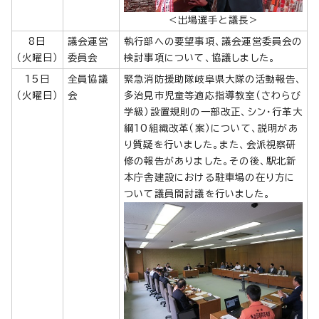
＜出場選手と議長＞
8日
議会運営
執行部への要望事項、議会運営委員会の
（火曜日）
委員会
検討事項について、協議しました。
15日
全員協議
緊急消防援助隊岐阜県大隊の活動報告、
（火曜日）
会
多治見市児童等適応指導教室（さわらび
学級）設置規則の一部改正、シン・行革大
綱10組織改革（案）について、説明があ
り質疑を行いました。また、会派視察研
修の報告がありました。その後、駅北新
本庁舎建設における駐車場の在り方に
ついて議員間討議を行いました。