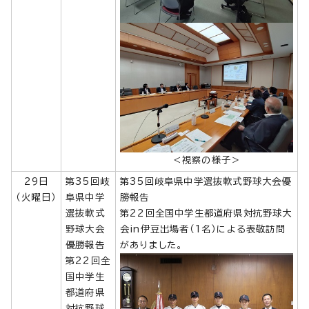
＜視察の様子＞
29日
第35回岐
第35回岐阜県中学選抜軟式野球大会優
（火曜日）
阜県中学
勝報告
選抜軟式
第22回全国中学生都道府県対抗野球大
野球大会
会in伊豆出場者（1名）による表敬訪問
優勝報告
がありました。
第22回全
国中学生
都道府県
対抗野球