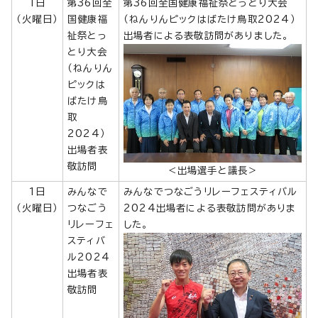
1日
第36回全
第36回全国健康福祉祭とっとり大会
（火曜日）
国健康福
（ねんりんピックはばたけ鳥取2024）
祉祭とっ
出場者による表敬訪問がありました。
とり大会
（ねんりん
ピックは
ばたけ鳥
取
2024）
出場者表
敬訪問
＜出場選手と議長＞
1日
みんなで
みんなでつなごうリレーフェスティバル
（火曜日）
つなごう
2024出場者による表敬訪問がありま
リレーフェ
した。
スティバ
ル2024
出場者表
敬訪問