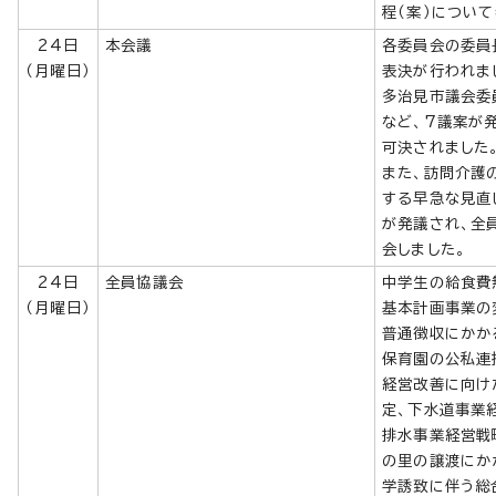
程（案）につい
24日
本会議
各委員会の委員
（月曜日）
表決が行われま
多治見市議会委
など、7議案が
可決されました
また、訪問介護
する早急な見直
が発議され、全
会しました。
24日
全員協議会
中学生の給食費
（月曜日）
基本計画事業の
普通徴収にかか
保育園の公私連
経営改善に向け
定、下水道事業
排水事業経営戦
の里の譲渡にか
学誘致に伴う総