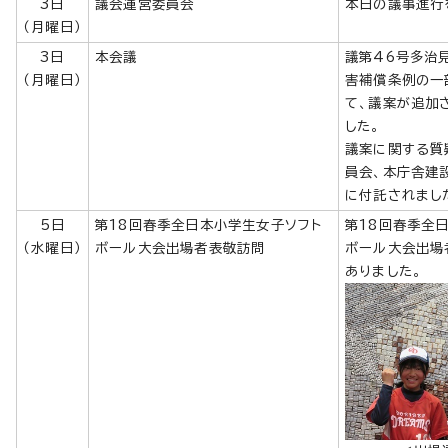
3日
議会運営委員会
本日の議事進行
（月曜日）
3日
本会議
議第46号多治
（月曜日）
害補償条例の一
て、議案が追加
した。
議案に関する質
員会、本庁舎建
に付託されまし
5日
第18回春季全日本小学生女子ソフト
第18回春季全
（水曜日）
ボール大会出場者表敬訪問
ボール大会出場
ありました。