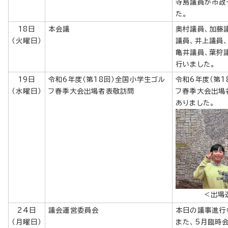
寺島議員が市政
た。
18日
本会議
奥村議員、加藤
（火曜日）
議員、井上議員
亀井議員、葉狩
行いました。
19日
令和6年度（第18回）全国小学生ゴル
令和6年度（第1
（水曜日）
フ春季大会出場者表敬訪問
フ春季大会出場
ありました。
＜出場
24日
議会運営委員会
本日の議事進行
（月曜日）
また、5月臨時