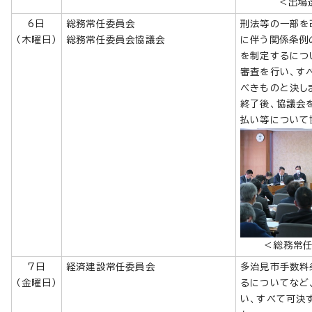
＜出場
6日
総務常任委員会
刑法等の一部を
（木曜日）
総務常任委員会協議会
に伴う関係条例
を制定するにつ
審査を行い、す
べきものと決し
終了後、協議会
払い等について
＜総務常
7日
経済建設常任委員会
多治見市手数料
（金曜日）
るについてなど
い、すべて可決