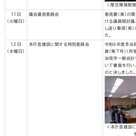
＜厚生環境教
11日
議会運営委員会
意見書（案）の
（火曜日）
ける議員間討議
し送り事項（案）
た。
12日
本庁舎建設に関する特別委員会
令和6年度多治
（水曜日）
算（第7号）（所
治見市一般会計
いて審査を行い
のと決しました
＜本庁舎建設