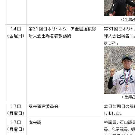
＜出場
14日
第31回日本リトルシニア全国選抜野
第31回日本リ
（金曜日）
球大会出場者表敬訪問
球大会出場者に
ました。
＜出場
17日
議会運営委員会
本日と明日の議
（月曜日）
しました。
17日
本会議
林議員、石田議
（月曜日）
員、若尾議員、