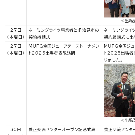
＜出場
27日
ネーミングライツ事業者と多治見市の
ネーミングライ
（木曜日）
契約締結式
契約締結式に出
27日
MUFG全国ジュニアテニストーナメン
MUFG全国ジ
（木曜日）
ト2025出場者表敬訪問
ト2025出場
りました。
＜出場
30日
養正交流センターオープン記念式典
養正交流センタ