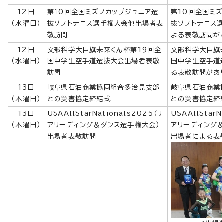
12日
第10回全国ミズノカップジュニア選
第10回全国ミ
（水曜日）
抜ソフトテニス選手権大会他出場者表
抜ソフトテニス
敬訪問
よる表敬訪問が
12日
文部科学大臣旗未来くん杯第19回全
文部科学大臣旗
（水曜日）
国中学生空手道選抜大会出場者表敬
国中学生空手道
訪問
る表敬訪問があ
13日
岐阜県石油商業協同組合多治見支部
岐阜県石油商業
（木曜日）
との災害協定締結式
との災害協定締
13日
USAAllStarNationals2025（チ
USAAllStar
（木曜日）
アリーディング＆ダンス選手権大会）
アリーディング
出場者表敬訪問
出場者による表