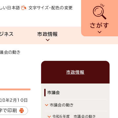
しい日本語
文字サイズ・配色の変更
さがす
ジネス
市政情報
市議会の動き
市政情報
市議会
8年2月10日
市議会の動き
字で印刷
令和6年度 市議会の動き