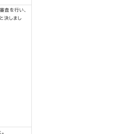
審査を行い、
と決しまし
た。