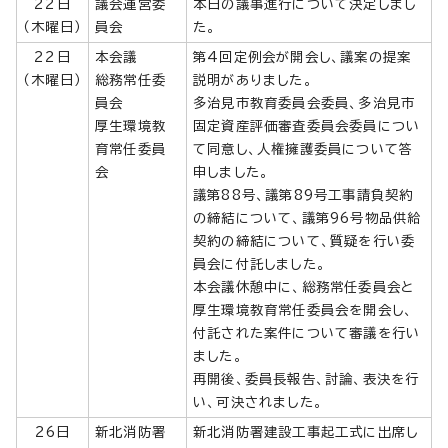
22日
議会運営委
本日の議事進行について決定しまし
（木曜日）
員会
た。
22日
本会議
第4回定例会が開会し、議案の提案
（木曜日）
総務常任委
説明がありました。
員会
多治見市教育委員会委員、多治見市
厚生環境教
固定資産評価審査委員会委員につい
育常任委員
て同意し、人権擁護委員について答
会
申しました。
議第88号、議第89号工事請負契約
の締結について、議第96号物品供給
契約の締結について、質疑を行い委
員会に付託しました。
本会議休憩中に、総務常任委員会と
厚生環境教育常任委員会を開会し、
付託された案件について審議を行い
ました。
再開後、委員長報告、討論、表決を行
い、可決されました。
26日
新北消防署
新北消防署建設工事起工式に出席し