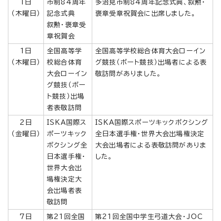
1日
市制84周年
多治見市制84周年記念式典、叙勲・
（木曜日）
記念式典
褒章受章祝賀会に出席しました。
叙勲・褒章受
章祝賀会
1日
全国高等学
全国高等学校総合体育大会ローイン
（木曜日）
校総合体育
グ競技（ボート競技）出場者による表
大会ローイン
敬訪問がありました。
グ競技（ボー
ト競技）出場
者表敬訪問
2日
ISKA国際ス
ISKA国際スポーツキックボクシング
（金曜日）
ポーツキック
全日本選手権・世界大会出場権決定
ボクシング全
大会出場者による表敬訪問がありま
日本選手権・
した。
世界大会出
場権決定大
会出場者表
敬訪問
7日
第21回全国
第21回全国中学生弓道大会・JOC