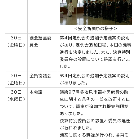
＜安全祈願祭の様子＞
30日
議会運営委
第4回定例会の追加予定議案の説明
（金曜日）
員会
があり、定例会追加日程、本日の議事
進行を決定しました。また、決算特別
委員会の設置について確認を行いま
した。
30日
全員協議会
第4回定例会の追加予定議案の説明
（金曜日）
がありました。
30日
本会議
議第97号多治見市福祉医療費の助
（水曜日）
成に関する条例の一部を改正するに
ついて、議案が追加され提案説明が
ありました。
決算特別委員会の設置と委員の選任
が行われました。
議案に関する質疑が行われ、各常任