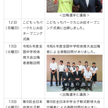
＜出場選手と議長＞
12日
こどもっちパ
こどもっちパークたじみ店オープニ
（月曜日）
ークたじみ店
ング式典に出席しました。
オープニング
式典
13日
令和6年度全
令和6年度全国中学校体育大会出場
（火曜日）
国中学校体
者による表敬訪問がありました。
育大会出場
者表敬訪問
＜出場選手と議長＞
13日
第9回全日本
第9回全日本中学女子軟式野球大会
（火曜日）
中学女子軟
出場者による表敬訪問がありまし