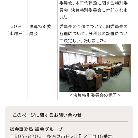
委員会、本庁舎建設に関する特別委
員会、決算特別委員会に付託されま
した。
30日
決算特別委
委員長の互選について、副委員長の
（水曜日）
員会
互選について、分科会の設置につい
て決定し、付託しました。
＜決算特別委員会の様子＞
このページに関する
お問い合わせ
議会事務局 議会グループ
〒507-8703 多治見市日ノ出町2丁目15番地