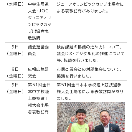
（水曜日）
中学生弓道
ジュニアオリンピックカップ出場者に
大会・JOC
よる表敬訪問がありました。
ジュニアオリ
ンピックカッ
プ出場者表
敬訪問
9日
議会運営委
検討課題の協議の進め方について、
（金曜日）
員会
議会DX・デジタル化の推進について
等、協議を行いました。
9日
広報広聴研
市民と議会との対話集会について、
（金曜日）
究会
協議を行いました。
9日
第51回全日
第51回全日本中学校陸上競技選手
（金曜日）
本中学校陸
権大会出場者による表敬訪問があり
上競技選手
ました。
権大会出場
者表敬訪問