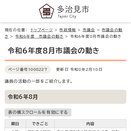
現在の位置：
トップページ
>
市政情報
>
市議会
>
市議会の動
き
>
令和6年度 市議会の動き
>
令和6年度8月市議会の動き
令和6年度8月市議会の動き
ページ番号
1008227
更新日 令和8年2月10日
議員の活動の一部をご紹介します。
令和6年8月
表の横スクロールを有効にする
期日
できごと
内容