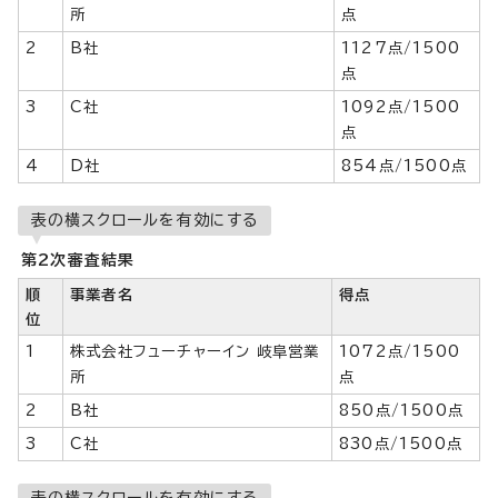
所
点
2
B社
1127点/1500
点
3
C社
1092点/1500
点
4
D社
854点/1500点
表の横スクロールを有効にする
第2次審査結果
順
事業者名
得点
位
1
株式会社フューチャーイン 岐阜営業
1072点/1500
所
点
2
B社
850点/1500点
3
C社
830点/1500点
表の横スクロールを有効にする