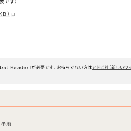
要です）
KB）
bat Reader」が必要です。お持ちでない方は
アドビ社（新しいウ
3番地