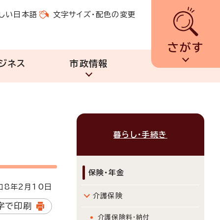
しい日本語
文字サイズ・配色の変更
さがす
ジネス
市政情報
暮らし・手続き
保険・年金
8年2月10日
介護保険
字で印刷
介護保険料・納付