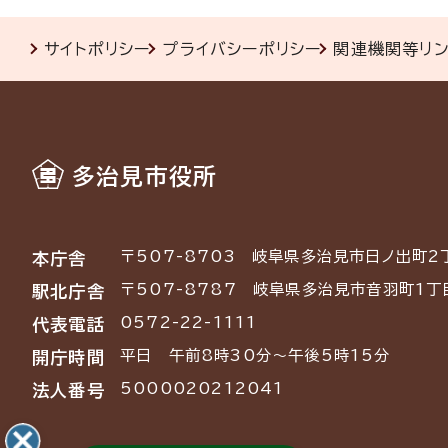
サイトポリシー
プライバシーポリシー
関連機関等リ
多治見市役所
〒507-8703
岐阜県多治見市日ノ出町2
本庁舎
〒507-8787
岐阜県多治見市音羽町1丁
駅北庁舎
0572-22-1111
代表電話
平日 午前8時30分～午後5時15分
開庁時間
5000020212041
法人番号