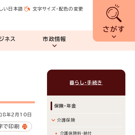
しい日本語
文字サイズ・配色の変更
さがす
ジネス
市政情報
暮らし・手続き
保険・年金
8年2月10日
介護保険
字で印刷
介護保険料・納付