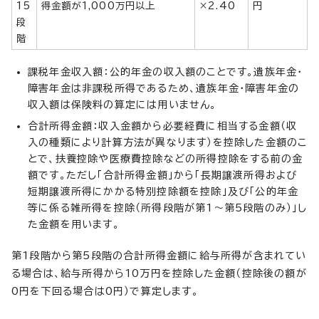
15
得金額が1,000万円以上
×2.40
円
段
階
課税年金収入額：公的年金の収入額のことです。遺族年金・
障害年金は非課税所得であるため、遺族年金・障害年金の
収入額は保険料の算定には用いません。
合計所得金額：収入金額から必要経費に相当する金額（収
入の種類により計算方法が異なります）を控除した金額のこ
とで、扶養控除や医療費控除などの所得控除をする前の金
額です。ただし「合計所得金額」から「長期譲渡所得および
短期譲渡所得にかかる特別控除額を控除」及び「公的年金
等に係る雑所得を控除（所得段階が第1～第5段階のみ）」し
た金額を用います。
第1段階から第5段階の合計所得金額に給与所得が含まれてい
る場合は、給与所得から10万円を控除した金額（控除後の額が
0円を下回る場合は0円）で算定します。