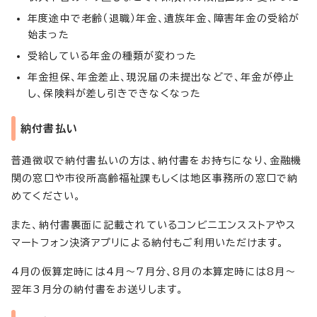
年度途中で老齢（退職）年金、遺族年金、障害年金の受給が
始まった
受給している年金の種類が変わった
年金担保、年金差止、現況届の未提出などで、年金が停止
し、保険料が差し引きできなくなった
納付書払い
普通徴収で納付書払いの方は、納付書をお持ちになり、金融機
関の窓口や市役所高齢福祉課もしくは地区事務所の窓口で納
めてください。
また、納付書裏面に記載されているコンビニエンスストアやス
マートフォン決済アプリによる納付もご利用いただけます。
4月の仮算定時には4月～7月分、8月の本算定時には8月～
翌年3月分の納付書をお送りします。