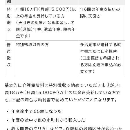
類
特
年額18万円（月額15,000円）以
年6回の年金支払いの
別
上の年金を受給している方
際に天引き
徴
（天引きの対象となる年金は、老
収
齢（退職）年金、遺族年金、障害年
金です）
普
特別徴収以外の方
多治見市が送付する納
通
付書または口座振替
徴
（口座振替を希望され
収
る方は別途お申込が必
要です）
基本的に介護保険料は特別徴収で納めていただきますが、年
額18万円（月額15,000円）以上の年金を受給している方で
も、下記の場合は納付書で納めていただくことになります。
年度途中で65歳になった
年度の途中で他の市町村から転入した
収入申告のやり直しなどで、保険料の段階区分が変わった