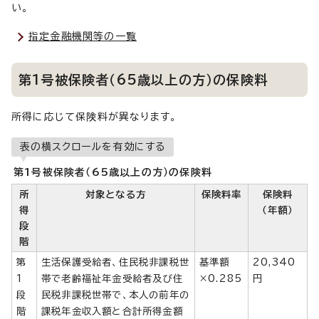
い。
指定金融機関等の一覧
第1号被保険者（65歳以上の方）の保険料
所得に応じて保険料が異なります。
表の横スクロールを有効にする
第1号被保険者（65歳以上の方）の保険料
所
対象となる方
保険料率
保険料
得
（年額）
段
階
第
生活保護受給者、住民税非課税世
基準額
20,340
1
帯で老齢福祉年金受給者及び住
×0.285
円
段
民税非課税世帯で、本人の前年の
階
課税年金収入額と合計所得金額