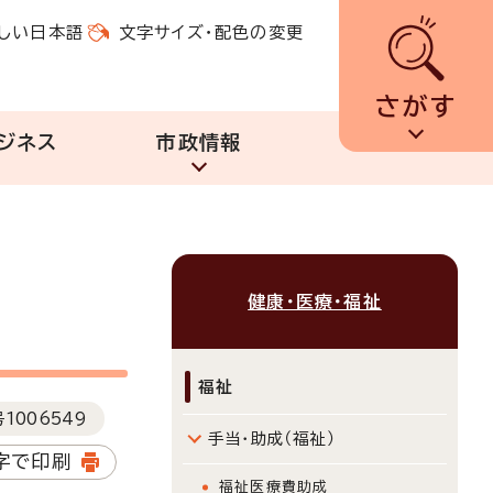
しい日本語
文字サイズ・配色の変更
さがす
ジネス
市政情報
健康・医療・福祉
福祉
号
1006549
手当・助成（福祉）
字で印刷
福祉医療費助成