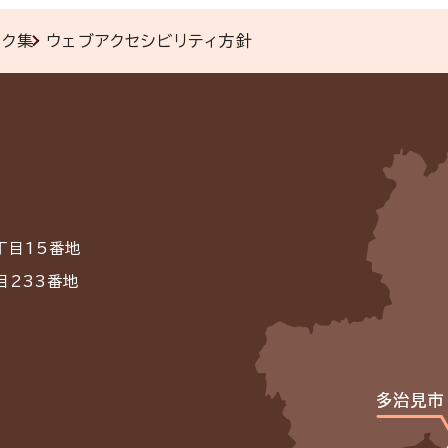
ンク集
ウェブアクセシビリティ方針
丁目15番地
目233番地