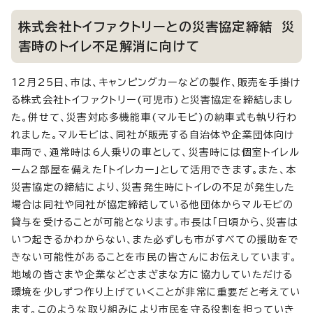
株式会社トイファクトリーとの災害協定締結 災
害時のトイレ不足解消に向けて
12月25日、市は、キャンピングカーなどの製作、販売を手掛け
る株式会社トイファクトリー(可児市)と災害協定を締結しまし
た。併せて、災害対応多機能車(マルモビ)の納車式も執り行わ
れました。マルモビは、同社が販売する自治体や企業団体向け
車両で、通常時は6人乗りの車として、災害時には個室トイレル
ーム2部屋を備えた「トイレカー」として活用できます。また、本
災害協定の締結により、災害発生時にトイレの不足が発生した
場合は同社や同社が協定締結している他団体からマルモビの
貸与を受けることが可能となります。市長は「日頃から、災害は
いつ起きるかわからない、また必ずしも市がすべての援助をで
きない可能性があることを市民の皆さんにお伝えしています。
地域の皆さまや企業などさまざまな方に協力していただける
環境を少しずつ作り上げていくことが非常に重要だと考えてい
ます。このような取り組みにより市民を守る役割を担っていき