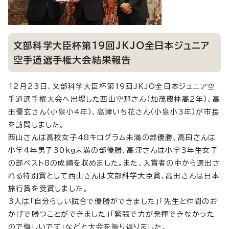
文部科学大臣杯第19回JKJO全日本ジュニア
空手道選手権大会結果報告
12月23日、文部科学大臣杯第19回JKJO全日本ジュニア空
手道選手権大会へ出場した西山空那さん（加茂農林高2年）、高
田優玄さん（小泉小4年）、高津いち花さん（小泉小3年）が市長
を訪問しました。
西山さんは高校女子48キログラム未満の部優勝、高田さんは
小学4年男子30kg未満の部優勝、高津さんは小学3年生女子
の部ベスト8の成績を収めました。また、入賞者の中から選出さ
れる特別賞として西山さんは文部科学大臣賞、高田さんは日本
旅行賞を受賞しました。
3人は「自分らしい試合で優勝ができました」「先生と仲間のお
かげで勝つことができました」「緊張で力が発揮できなかった
ので悔しいです」などと大会を振り返りました。