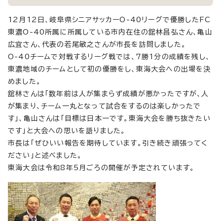
12月12日、岐阜県シニアサッカーO-40リーグで優勝したFC
東濃O-40所属に所属している市内在住の舘林昌弘さん、亀山
広宜さん、代表の若尾敏之さんが市長を訪問しました。
O-40チームで対戦するリーグ戦では、7勝1分の成績を残し、
東濃地域のチームとして初の優勝をし、東海大会への出場を決
めました。
舘林さんは「数年前は人が集まらず成績が悪かったですが、人
が集まり、チーム一丸となって試合をするのは楽しかったで
す」、亀山さんは「目標は日本一です。東海大会を勝ち抜きたい
です」と大会への思いを語りました。
市長は「ぜひいい報告を期待しています。引き続き頑張ってく
ださい」と述べました。
東海大会は令和8年5月ごろの開催が予定されています。