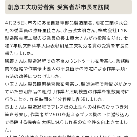
創意工夫功労者賞 受賞者が市長を訪問
4月25日、市内にある自動車部品製造業者、明和工業株式会
社の従業員の勝野里佳さん、小玉弦太朗さん、株式会社TYK
製造所赤坂工場の従業員の長山範大さんが市役所を訪れ、令
和7年度文部科学大臣表彰創意工夫功労者賞の受賞を市長に
報告しました。
勝野さんは製造過程での不良カウントツールを考案し、業務時
間の短縮や作業停止要因の不良箇所の特定による作業手順・
方法の改善につなげました。
小玉さんは製品照明検査機を考案し、製造過程で時間がかかっ
ていた照明部品の組付け作業と照明検査の作業を複数同時に
行うことで、作業時間を半分程度に削減しました。
長山さんは製造過程でプレス機の上型への材料のひっつき対
策を考案し、作業者が750tを超えるプレス機の下に潜り込ん
で掃除する機会を大幅に減らし作業の安全性を向上させまし
た。