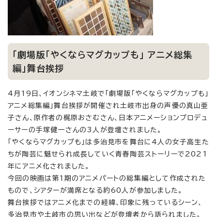
「劇場版「やくならマグカップも」 アニメ総集
編」舞台挨拶
4月19日、イオンシネマ土岐で「劇場版「やくならマグカップも」
アニメ総集編」舞台挨拶が開催され土岐市出身の声優の真山亜
子さん、原作者の梶原おさむさん、日本アニメーションプロデュ
ーサーの手塚健一さんの3人が登壇されました。
「やくならマグカップも」は多治見市を舞台に4人の女子高生た
ちが陶芸に魅せられ成長していく青春陶芸ストーリーで2021
年にアニメ化されました。
今回の映画は第1期のアニメパートの総集編として作成された
もので、シアターが満席となる約60人が参加しました。
舞台挨拶ではアニメ化までの経緯、印象に残っているシーン、
多治見市や土岐市の思い出などが登壇者から語られました。