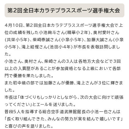
第2回全日本カラテプラススポーツ選手権大会
4月10日、第2回全日本カラテプラススポーツ選手権大会で上
位の成績を残した小池絢斗さん(精華小2年)、奥村愛叶さん
(共栄小5年)、柴崎泰誠さん(小泉小5年)、加藤大誠さん(小泉
小5年)、滝上結惺さん(池田小4年)が市長を表敬訪問しまし
た。
小池さん、奥村さん、柴崎さんの3人は各地方大会などで3回
以上の入賞歴があることが参加資格となる上級において各部
門で優勝を果たしました。
また初中級の部では加藤さんが優勝、滝上さんが3位に輝きま
した。
市長は「体づくりもしっかりとしながら、次の大会に向けて頑張
ってください」とエールを送りました。
普段5人を指導する総合空手道武禅館館長の小池一也さんは
「長く取り組んできた、みんなの努力が実を結んで嬉しいです」
と喜びの声を語りました。