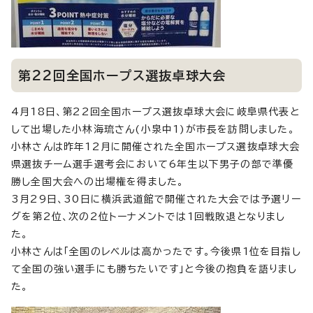
第22回全国ホープス選抜卓球大会
4月18日、第22回全国ホープス選抜卓球大会に岐阜県代表と
して出場した小林海琉さん(小泉中1)が市長を訪問しました。
小林さんは昨年12月に開催された全国ホープス選抜卓球大会
県選抜チーム選手選考会において6年生以下男子の部で準優
勝し全国大会への出場権を得ました。
3月29日、30日に横浜武道館で開催された大会では予選リー
グを第2位、次の2位トーナメントでは1回戦敗退となりまし
た。
小林さんは「全国のレベルは高かったです。今後県1位を目指し
て全国の強い選手にも勝ちたいです」と今後の抱負を語りまし
た。