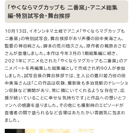
「やくならマグカップも 二番窯」-アニメ総集
編-特別試写会・舞台挨拶
10月13日、イオンシネマ土岐でアニメ「やくならマグカップも
二番窯」の特別試写会、舞台挨拶があり声優の田中美海さん、
監督の神谷純さん、脚本の荒川稔久さん、原作者の梶原おさむ
さんが登壇しました。本作は今年3月の1期総集編に続き、
2021年にアニメ化された「やくならマグカップも二番窯」のア
ニメパートを再編集した総集編として作成され約90人が参加
しました。試写会後の舞台挨拶では、主人公の豊川姫乃役の田
中美海さんは「この作品は収録、撮影後も多治見駅のナレーショ
ン収録など展開があり、常に隣にいてくれるような存在で、応
援が続いていることに幸せな気持ちです」と作品への想いとフ
ァンへの感謝を語りました。その他にも撮影時のエピソードが
登壇者の間で語られるなど会場はあたたかい雰囲気に包まれ
ました。