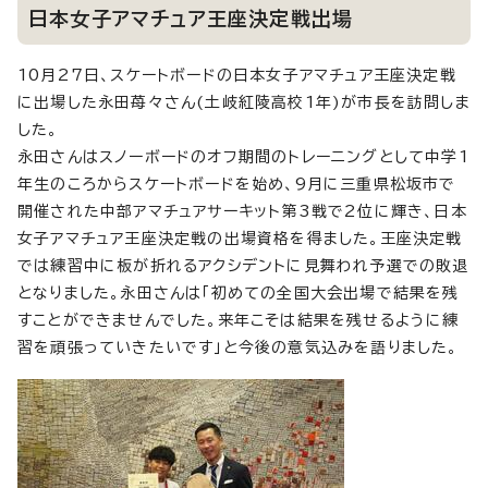
日本女子アマチュア王座決定戦出場
10月27日、スケートボードの日本女子アマチュア王座決定戦
に出場した永田苺々さん(土岐紅陵高校1年)が市長を訪問しま
した。
永田さんはスノーボードのオフ期間のトレーニングとして中学1
年生のころからスケートボードを始め、9月に三重県松坂市で
開催された中部アマチュアサーキット第3戦で2位に輝き、日本
女子アマチュア王座決定戦の出場資格を得ました。王座決定戦
では練習中に板が折れるアクシデントに見舞われ予選での敗退
となりました。永田さんは「初めての全国大会出場で結果を残
すことができませんでした。来年こそは結果を残せるように練
習を頑張っていきたいです」と今後の意気込みを語りました。