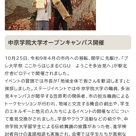
中京学院大学オープンキャンパス開催
10月25日、令和9年4月の市内への移転、開学に先駆け、「プ
レ大学祭 ここからはじまるCGU ようこそ多治見へ」が駅北
庁舎ピロティで開催されました。
イベントの冒頭では市長が「地域全体で皆さんを歓迎します」と
挨拶しました。ステージイベントでは中京学院大学の職員、多治
見キャンパスが開学する笠原町の関係者、市の担当職員による
トークセッションが行われ、地域と交流する機会の創出や、学生
のエネルギーと地元の人たちによるイベントの開催などについ
て意見交換がされました。学部やクラブ活動などの紹介や、中
京学院大学留学生による伝統舞踊の披露があった他、進学検
討者向けの進路相談も実施され、会場では学生たちが真剣な