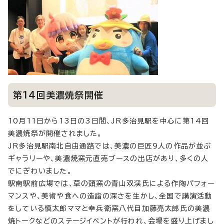
第14回美濃焼祭開催
10月11日から13日の3日間、JR多治見駅を中心に第14回
美濃焼祭が開催されました。
JR多治見駅南北自由通路では、美濃の巨匠9人の作品が並ぶ
ギャラリーや、美濃焼窯元直売ブースの出店があり、多くの人
でにぎわいました。
駅南駅前広場では、草の頭窯の青山双渓氏による作陶パフォー
マンスや、美術や食への造詣の深さを生かし、全国で講演活動
をしている慎太郎ママと幸兵衛窯八代目加藤亮太郎氏の美濃
焼トークなどのステージイベントが行われ、会場を盛り上げまし