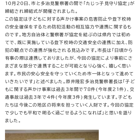
10月20日、市と多治見警察署の間で「たじっ子見守り協定」が
締結され締結式が開催されました。
この協定は子どもに対する声かけ事案の危害防止や登下校時
の安全確保をするため防犯活動の相互協力や連携に関するも
のです。地方自治体と警察署が協定を結ぶのは県内では初め
てで、既に実施している登下校時の交通安全の連携に加え、防
犯の観点での連携が強化される見込みです。市長は「日頃から
有事の際は連携しておりましたが、今回の協定により事前にさ
まざまな部分で連携することが可能となり心強く、嬉しく思い
ます。市民の安心安全を守っていくため市一体となって進めて
いきたいです」と述べました。原井隆宏多治見警察署長は「子ど
もに関する声かけ事案は過去3年間で78件(今年度21件)、交
通事故は過去3年で4件(今年度3件)発生しています。子ども
たちは今後この地区の将来を担っていく人財です。今回の協定
で少しでも平和で明るく過ごせるようになれば」と思いを語り
ました。