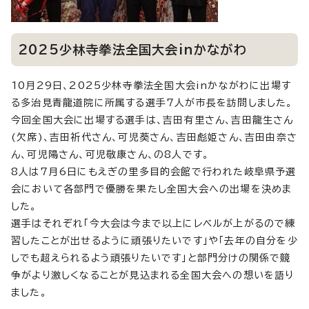
2025少林寺拳法全国大会inかながわ
10月29日、2025少林寺拳法全国大会inかながわに出場す
る多治見青龍道院に所属する選手7人が市長を訪問しました。
今回全国大会に出場する選手は、吉田有里さん、吉田龍生さん
(欠席)、吉田祈代さん、可児葵さん、吉田彪姫さん、吉田由奈さ
ん、可児陽さん、可児敬康さん、の8人です。
8人は7月6日にもえぎの里多目的会館で行われた岐阜県予選
会において各部門で優勝を果たし全国大会への出場を決めま
した。
選手はそれぞれ「今大会は今まで以上にレベルが上がるので練
習したことが出せるように頑張りたいです」や「去年の自分を少
しでも超えられるよう頑張りたいです」と部門分けの関係で競
争がより激しくなることが見込まれる全国大会への想いを語り
ました。