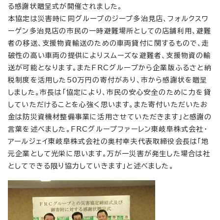
る感謝状贈呈式が開催されました。
本協定は災害時に同グループのジープ多治見店、フォルクスワ
ーゲン多治見店の市民の一時避難場所としての店舗利用、避難
者の移送、支援物資輸送のための車両貸付に関するもので、走
破性の高い車両の提供によりスムーズな避難者、支援物資の輸
送が可能となります。またFRCグループから企業版ふるさと納
税制度を活用した50万円の寄付があり、市から感謝状を贈呈
しました。市長は「協定により、市民の安心安全のために力を貸
していただけることを心強く思います。また寄付いただいたお
金は防災資機材整備事業に活用させていただきます」と感謝の
言葉を述べました。FRCグループファーレン東岐阜株式会社・
アールジェイ東岐阜株式会社の奥村幸夫代表取締役会長は「地
元企業として光栄に思います。万が一災害が発生した場合は社
としてできる限り協力していきます」と述べました。