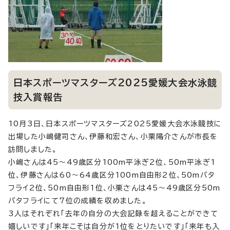
日本スポーツマスターズ2025愛媛大会水泳競
技入賞報告
10月3日、日本スポーツマスターズ2025愛媛大会水泳競技に
出場した小嶋健司さん、伊藤和宏さん、小栗陽介さんが市長を
訪問しました。
小嶋さんは45～49歳区分100m平泳ぎ2位、50m平泳ぎ1
位、伊藤さんは60～64歳区分100m自由形2位、50mバタ
フライ2位、50m自由形1位、小栗さんは45～49歳区分50m
バタフライにて7位の成績を収めました。
3人はそれぞれ「去年の自分の大会記録を超えることができて
嬉しいです」「来年こそは自分が1位をとりたいです」「来年も入