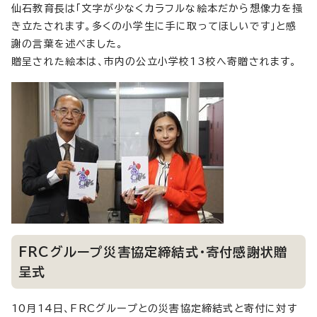
仙石教育長は「文字が少なくカラフルな絵本だから想像力を掻
き立たされます。多くの小学生に手に取ってほしいです」と感
謝の言葉を述べました。
贈呈された絵本は、市内の公立小学校13校へ寄贈されます。
FRCグループ災害協定締結式・寄付感謝状贈
呈式
10月14日、FRCグループとの災害協定締結式と寄付に対す