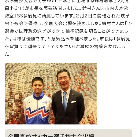
水泳競技大会で男子50m平泳ぎに出場する鈴村清孝さん(滝
呂小6年)が市長を表敬訪問しました。鈴村さんは市内の水泳
教室JSS多治見に所属しています。2月2日に開催された岐阜
県予選会で優勝し、全国大会出場を決めました。鈴村さんは「予
選会では理想の泳ぎができて標準記録を切ることができまし
た。目標は優勝です」と意気込みを述べました。市長は「多治見
を背負って頑張ってきてください」と激励の言葉をかけまし
た。
全国高校サッカー選手権大会出場