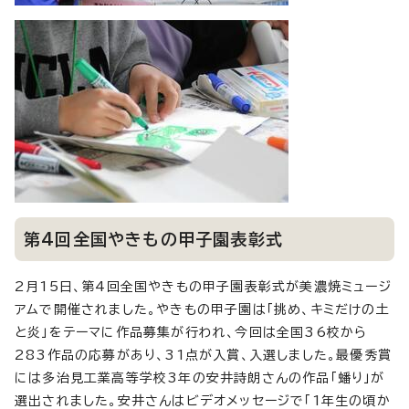
第4回全国やきもの甲子園表彰式
2月15日、第4回全国やきもの甲子園表彰式が美濃焼ミュージ
アムで開催されました。やきもの甲子園は「挑め、キミだけの土
と炎」をテーマに作品募集が行われ、今回は全国36校から
283作品の応募があり、31点が入賞、入選しました。最優秀賞
には多治見工業高等学校3年の安井詩朗さんの作品「蟠り」が
選出されました。安井さんはビデオメッセージで「1年生の頃か