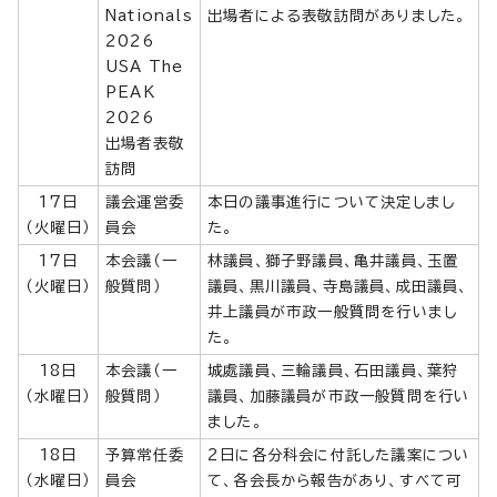
Nationals
出場者による表敬訪問がありました。
2026
USA The
PEAK
2026
出場者表敬
訪問
17日
議会運営委
本日の議事進行について決定しまし
（火曜日）
員会
た。
17日
本会議（一
林議員、獅子野議員、亀井議員、玉置
（火曜日）
般質問）
議員、黒川議員、寺島議員、成田議員、
井上議員が市政一般質問を行いまし
た。
18日
本会議（一
城處議員、三輪議員、石田議員、葉狩
（水曜日）
般質問）
議員、加藤議員が市政一般質問を行い
ました。
18日
予算常任委
2日に各分科会に付託した議案につい
（水曜日）
員会
て、各会長から報告があり、すべて可