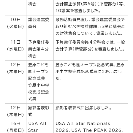
科会
会計補正予算（第6号）（所管部分）等、
10議案を審査しました。
10日
議会運営委
政務活動費見直し、議会運営委員会で
(火曜日)
員会
取り組むべき検討課題、市民と議会と
の対話集会について、協議しました。
11日
予算常任委
予算常任委員会第4分科会では、一般
(水曜日)
員会第4分
会計予算（所管部分）を審査しました。
科会
12日
笠原こども
笠原こども園オープン記念式典、笠原
(木曜日)
園オープン
小中学校完成記念式典に出席しまし
記念式典
た。
笠原小中学
校完成記念
式典
12日
顕彰者表彰
顕彰者表彰式に出席しました。
(木曜日)
式
16日
USA All
USA All Star Nationals
(月曜日)
Star
2026、USA The PEAK 2026、