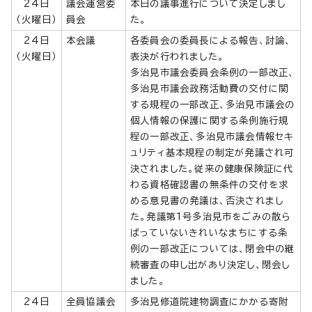
24日
議会運営委
本日の議事進行について決定しまし
（火曜日）
員会
た。
24日
本会議
各委員会の委員長による報告、討論、
（火曜日）
表決が行われました。
多治見市議会委員会条例の一部改正、
多治見市議会政務活動費の交付に関
する規程の一部改正、多治見市議会の
個人情報の保護に関する条例施行規
程の一部改正、多治見市議会情報セキ
ュリティ基本規程の制定が発議され可
決されました。従来の健康保険証に代
わる資格確認書の無条件の交付を求
める意見書の発議は、否決されまし
た。発議第1号多治見市をごみの散ら
ばっていないきれいなまちにする条
例の一部改正については、閉会中の継
続審査の申し出があり決定し、閉会し
ました。
24日
全員協議会
多治見修道院建物調査にかかる寄附