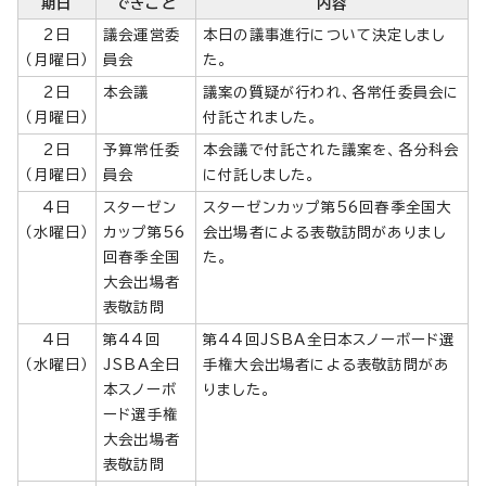
期日
できごと
内容
2日
議会運営委
本日の議事進行について決定しまし
（月曜日）
員会
た。
2日
本会議
議案の質疑が行われ、各常任委員会に
（月曜日）
付託されました。
2日
予算常任委
本会議で付託された議案を、各分科会
（月曜日）
員会
に付託しました。
4日
スターゼン
スターゼンカップ第56回春季全国大
（水曜日）
カップ第56
会出場者による表敬訪問がありまし
回春季全国
た。
大会出場者
表敬訪問
4日
第44回
第44回JSBA全日本スノーボード選
（水曜日）
JSBA全日
手権大会出場者による表敬訪問があ
本スノーボ
りました。
ード選手権
大会出場者
表敬訪問