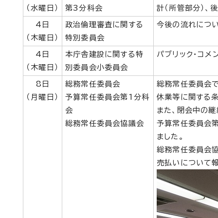
（水曜日）
第3分科会
計（所管部分）、
4日
政治倫理審査に関する
今後の流れについ
（木曜日）
特別委員会
4日
本庁舎建設に関する特
パブリック・コメ
（木曜日）
別委員会小委員会
8日
総務常任委員会
総務常任委員会
（月曜日）
予算常任委員会第1分科
休業等に関する条
会
また、閉会中の継
総務常任委員会協議会
予算常任委員会第
ました。
総務常任委員会協
売払いについて報