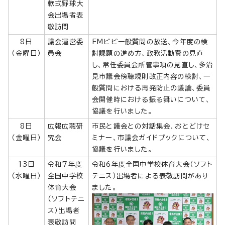
軟式野球大
会出場者表
敬訪問
8日
議会運営委
FMピピ一般質問の放送、今年度の検
（金曜日）
員会
討課題の進め方、政務活動費の見直
し、常任委員会所管事項の見直し、多治
見市議会傍聴規則改正内容の検討、一
般質問における再発防止の議論、委員
会開催時における振る舞いについて、
協議を行いました。
8日
広報広聴研
市民と議会との対話集会、おとどけセ
（金曜日）
究会
ミナー、市議会ガイドブックについて、
協議を行いました。
13日
令和7年度
令和6年度全国中学校体育大会（ソフト
（水曜日）
全国中学校
テニス）出場者による表敬訪問があり
体育大会
ました。
（ソフトテニ
ス）出場者
表敬訪問