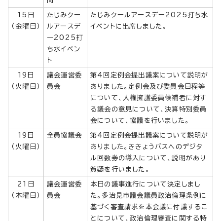
15日
たじみクー
たじみクールアースデー2025打ち水
（金曜日）
ルアースデ
イベントに出席しました。
ー2025打
ち水イベン
ト
19日
議会運営委
第4回定例会提出議案について説明が
（火曜日）
員会
ありました。定例会及び委員会日程等
について、人権擁護委員候補者に対す
る議会の意見について、決算特別委員
会について、協議を行いました。
19日
全員協議会
第4回定例会提出議案について説明が
（火曜日）
ありました。ききょうバスへのデジタ
ル回数券の導入について、説明があり
質疑を行いました。
21日
議会運営委
本日の議事進行について決定しまし
（木曜日）
員会
た。多治見市議会議員政治倫理条例に
基づく審査請求を本会議に付議するこ
とについて、政治倫理審査に関する特