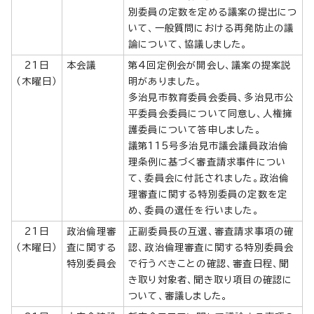
別委員の定数を定める議案の提出につ
いて、一般質問における再発防止の議
論について、協議しました。
21日
本会議
第4回定例会が開会し、議案の提案説
（木曜日）
明がありました。
多治見市教育委員会委員、多治見市公
平委員会委員について同意し、人権擁
護委員について答申しました。
議第115号多治見市議会議員政治倫
理条例に基づく審査請求事件につい
て、委員会に付託されました。政治倫
理審査に関する特別委員の定数を定
め、委員の選任を行いました。
21日
政治倫理審
正副委員長の互選、審査請求事項の確
（木曜日）
査に関する
認、政治倫理審査に関する特別委員会
特別委員会
で行うべきことの確認、審査日程、聞
き取り対象者、聞き取り項目の確認に
ついて、審議しました。