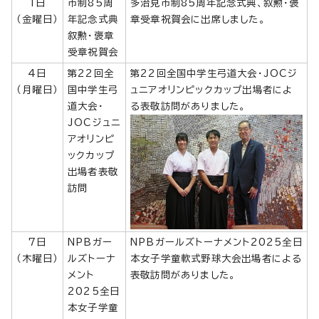
1日
市制85周
多治見市制85周年記念式典、叙勲・褒
（金曜日）
年記念式典
章受章祝賀会に出席しました。
叙勲・褒章
受章祝賀会
4日
第22回全
第22回全国中学生弓道大会・JOCジ
（月曜日）
国中学生弓
ュニアオリンピックカップ出場者によ
道大会・
る表敬訪問がありました。
JOCジュニ
アオリンピ
ックカップ
出場者表敬
訪問
7日
NPBガー
NPBガールズトーナメント2025全日
（木曜日）
ルズトーナ
本女子学童軟式野球大会出場者による
メント
表敬訪問がありました。
2025全日
本女子学童