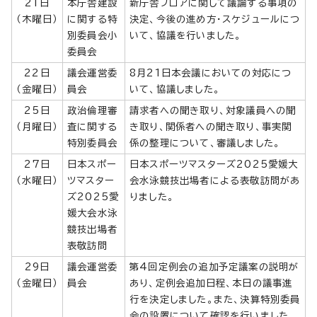
21日
本庁舎建設
新庁舎フロアに関して議論する事項の
（木曜日）
に関する特
決定、今後の進め方・スケジュールにつ
別委員会小
いて、協議を行いました。
委員会
22日
議会運営委
8月21日本会議においての対応につ
（金曜日）
員会
いて、協議しました。
25日
政治倫理審
請求者への聞き取り、対象議員への聞
（月曜日）
査に関する
き取り、関係者への聞き取り、事実関
特別委員会
係の整理について、審議しました。
27日
日本スポー
日本スポーツマスターズ2025愛媛大
（水曜日）
ツマスター
会水泳競技出場者による表敬訪問があ
ズ2025愛
りました。
媛大会水泳
競技出場者
表敬訪問
29日
議会運営委
第4回定例会の追加予定議案の説明が
（金曜日）
員会
あり、定例会追加日程、本日の議事進
行を決定しました。また、決算特別委員
会の設置について確認を行いました。