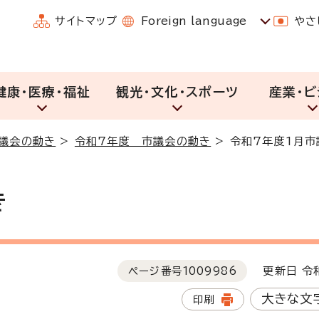
サイトマップ
Foreign language
やさ
健康・医療・福祉
観光・文化・スポーツ
産業・ビ
議会の動き
>
令和7年度 市議会の動き
>
令和7年度1月市
き
ページ番号
1009986
更新日 令和
大きな文
印刷