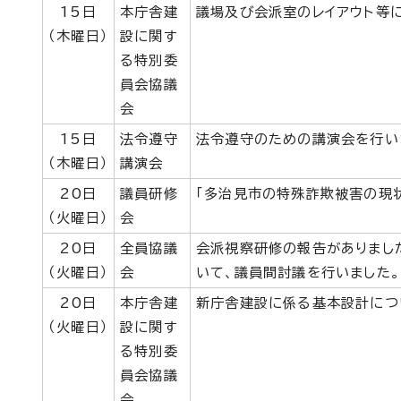
15日
本庁舎建
議場及び会派室のレイアウト等に
（木曜日）
設に関す
る特別委
員会協議
会
15日
法令遵守
法令遵守のための講演会を行い
（木曜日）
講演会
20日
議員研修
「多治見市の特殊詐欺被害の現
（火曜日）
会
20日
全員協議
会派視察研修の報告がありまし
（火曜日）
会
いて、議員間討議を行いました。
20日
本庁舎建
新庁舎建設に係る基本設計につ
（火曜日）
設に関す
る特別委
員会協議
会