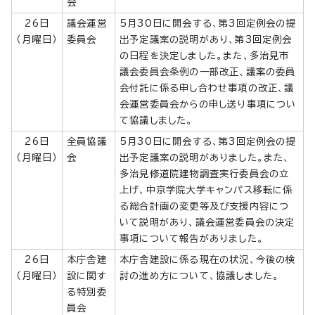
会
26日
議会運営
5月30日に開会する、第3回定例会の提
（月曜日）
委員会
出予定議案の説明があり、第3回定例会
の日程を決定しました。また、多治見市
議会委員会条例の一部改正、議案の委員
会付託に係る申し合わせ事項の改正、議
会運営委員会からの申し送り事項につい
て協議しました。
26日
全員協議
5月30日に開会する、第3回定例会の提
（月曜日）
会
出予定議案の説明がありました。また、
多治見修道院建物調査実行委員会の立
上げ、中京学院大学キャンパス移転に係
る総合計画の変更等及び支援内容につ
いて説明があり、議会運営委員会の決定
事項について報告がありました。
26日
本庁舎建
本庁舎建設に係る現在の状況、今後の検
（月曜日）
設に関す
討の進め方について、協議しました。
る特別委
員会