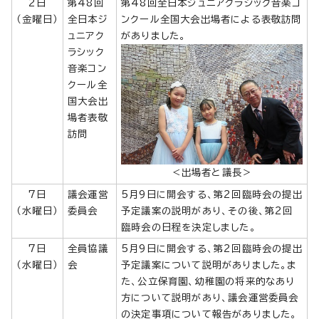
2日
第48回
第48回全日本ジュニアクラシック音楽コ
（金曜日）
全日本ジ
ンクール全国大会出場者による表敬訪問
ュニアク
がありました。
ラシック
音楽コン
クール全
国大会出
場者表敬
訪問
＜出場者と議長＞
7日
議会運営
5月9日に開会する、第2回臨時会の提出
（水曜日）
委員会
予定議案の説明があり、その後、第2回
臨時会の日程を決定しました。
7日
全員協議
5月9日に開会する、第2回臨時会の提出
（水曜日）
会
予定議案について説明がありました。ま
た、公立保育園、幼稚園の将来的なあり
方について説明があり、議会運営委員会
の決定事項について報告がありました。