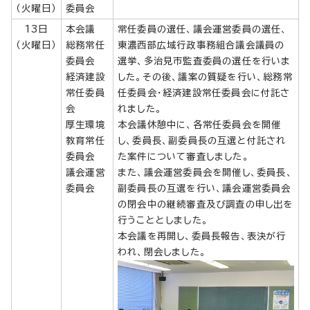
（火曜日）
委員会
13日
本会議
常任委員の選任、議会運営委員の選任、
（火曜日）
総務常任
東濃西部広域行政事務組合議会議員の
委員会
選挙、多治見市監査委員の選任を行いま
経済建設
した。その後、議案の質疑を行い、総務常
常任委員
任委員会・経済建設常任委員会に付託さ
会
れました。
厚生環境
本会議休憩中に、各常任委員会を開催
教育常任
し、委員長、副委員長の互選と付託され
委員会
た案件について審査しました。
議会運営
また、議会運営委員会を開催し、委員長、
委員会
副委員長の互選を行い、議会運営委員会
の閉会中の継続審査及び調査の申し出を
行うこととしました。
本会議を再開し、委員長報告、表決が行
われ、閉会しました。