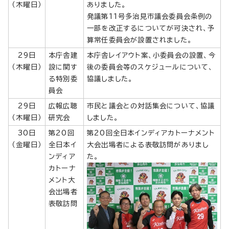
（木曜日）
ありました。
発議第11号多治見市議会委員会条例の
一部を改正するについてが可決され、予
算常任委員会が設置されました。
29日
本庁舎建
本庁舎レイアウト案、小委員会の設置、今
（木曜日）
設に関す
後の委員会等のスケジュールについて、
る特別委
協議しました。
員会
29日
広報広聴
市民と議会との対話集会について、協議
（木曜日）
研究会
しました。
30日
第20回
第20回全日本インディアカトーナメント
（金曜日）
全日本イ
大会出場者による表敬訪問がありまし
ンディア
た。
カトーナ
メント大
会出場者
表敬訪問