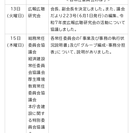
13日
広報広聴
会長、副会長を決定しました。また、議会
(火曜日)
研究会
だより223号（6月1日発行）の編集、令
和7年度広報広聴研究会の活動について
協議しました。
15日
総務常任
各常任委員会の「事業及び事務の執行状
(木曜日)
委員会協
況説明書」及び「グループ編成・事務分担
議会
表」について、説明がありました。
経済建設
常任委員
会協議会
厚生環境
教育常任
委員会協
議会
本庁舎建
設に関す
る特別委
員会協議