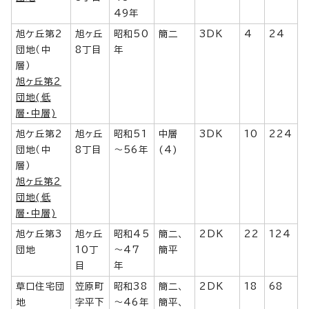
49年
旭ケ丘第2
旭ヶ丘
昭和50
簡二
3DK
4
24
団地（中
8丁目
年
層）
旭ヶ丘第2
団地(低
層・中層)
旭ケ丘第2
旭ヶ丘
昭和51
中層
3DK
10
224
団地（中
8丁目
～56年
(4)
層）
旭ヶ丘第2
団地(低
層・中層)
旭ケ丘第3
旭ヶ丘
昭和45
簡二、
2DK
22
124
団地
10丁
～47
簡平
目
年
草口住宅団
笠原町
昭和38
簡二、
2DK
18
68
地
字平下
～46年
簡平、