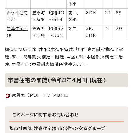
木平
西ケ平住宅
笠原町
昭和43
簡二、
2DK
21
89
団地
字梅平
～51年
簡平
向島住宅団
笠原町
昭和52
簡二
3K、
4
20
地
字向島
～55年
3DK
構造については、木平：木造平家建、簡平：簡易耐火構造平家
建、簡二：簡易耐火構造二階建、中層(3)：中層耐火構造三階
建、中層(4)：中層耐火構造四階建を示す。
市営住宅の家賃（令和8年4月1日現在）
家賃表 （PDF 1.7 MB）
このページに関する
お問い合わせ
都市計画部 建築住宅課 市営住宅・空家グループ