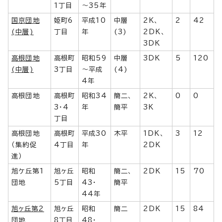
1丁目
～35年
国京団地
姫町6
平成10
中層
2K、
2
42
(中層)
丁目
年
(3)
2DK、
3DK
高根団地
高根町
昭和59
中層
3DK
5
120
(中層)
3丁目
～平成
(4)
4年
高根団地
高根町
昭和34
簡二、
2K、
0
0
3・4
年
簡平
3K
丁目
高根団地
高根町
平成30
木平
1DK、
3
12
（集約促
4丁目
年
2DK
進）
旭ケ丘第1
旭ヶ丘
昭和
簡二、
2DK
15
70
団地
5丁目
43・
簡平
44年
旭ヶ丘第2
旭ヶ丘
昭和
簡二
2DK
15
84
団地
8丁目
48・