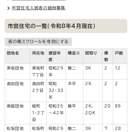
市営住宅入居者の随時募集
市営住宅の一覧（令和8年4月現在）
表の横スクロールを有効にする
団地名
所在地
建設年
構造※
間取り
棟
戸数
度
数
美坂団地
美坂町
昭和29
簡二
3K
2
12
7丁目
年
高田団地
高田町
昭和
木平
2K
2
2
2丁目
32・33
年
南姫団地
姫町
昭和35
簡平
2K、
20
89
1・2丁
～42年
2DK
目
松坂団地
松坂町
昭和29
簡二
3K
7
28