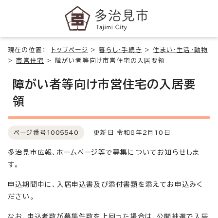
現在の位置：
トップページ
>
暮らし・手続き
>
住まい・生活・動物
>
市営住宅
>
障がい者等向け市営住宅の入居要領
障がい者等向け市営住宅の入居要
領
ページ番号
1005540
更新日 令和8年2月10日
多治見市広報、ホームページ等で募集についてお知らせしま
す。
申込期間中に、入居申込書及び添付書類を添えてお申込みく
ださい。
なお、申込者数が募集件数を上回った場合は、公開抽選で入居