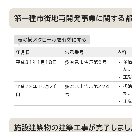
第一種市街地再開発事業に関する
表の横スクロールを有効にする
年月日
告示番号
内容
多治
平成31年1月18日
多治見市告示第8号
た。
主
多治
平成28年10月26
多治見市告示第274
た。
日
号
主
施設建築物の建築工事が完了しまし