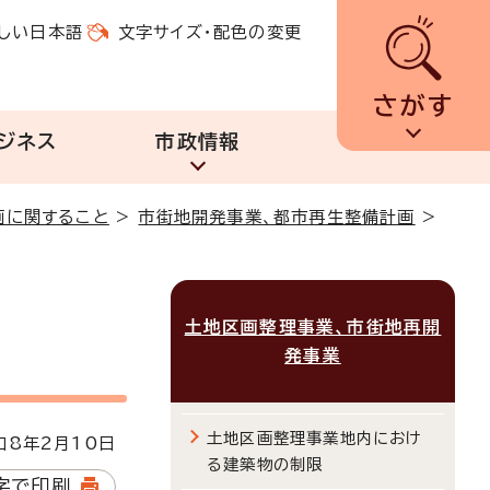
しい日本語
文字サイズ・配色の変更
さがす
ジネス
市政情報
画に関すること
>
市街地開発事業、都市再生整備計画
>
土地区画整理事業、市街地再開
発事業
土地区画整理事業地内におけ
8年2月10日
る建築物の制限
字で印刷