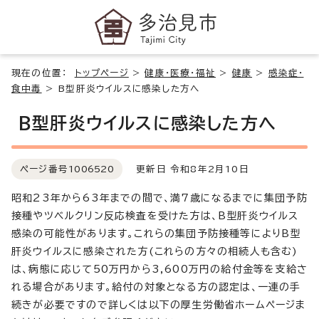
現在の位置：
トップページ
>
健康・医療・福祉
>
健康
>
感染症・
食中毒
>
B型肝炎ウイルスに感染した方へ
B型肝炎ウイルスに感染した方へ
ページ番号
1006520
更新日 令和8年2月10日
昭和23年から63年までの間で、満7歳になるまでに集団予防
接種やツベルクリン反応検査を受けた方は、B型肝炎ウイルス
感染の可能性があります。これらの集団予防接種等によりB型
肝炎ウイルスに感染された方(これらの方々の相続人も含む)
は、病態に応じて50万円から3,600万円の給付金等を支給さ
れる場合があります。給付の対象となる方の認定は、一連の手
続きが必要ですので詳しくは以下の厚生労働省ホームページま