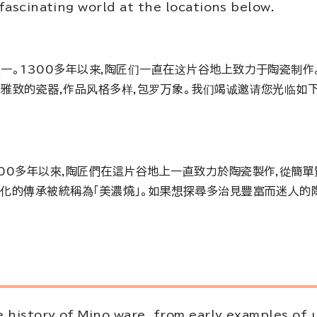
 fascinating world at the locations below.
一。1300多年以来,陶匠们一直在这片谷地上致力于陶瓷制作
美雅致的瓷器,作品风格多样,包罗万象。我们竭诚邀请您光临如下
300多年以來,陶匠們在這片谷地上一直致力於陶瓷製作,從簡
文化的傳承被統稱為「美濃燒」。如果想探尋多治見豐富而迷人的
 history of Mino ware, from early examples of 