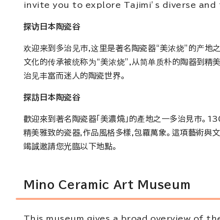
invite you to explore Tajimi’s diverse and
探访日本陶瓷谷
欢迎来到多治见市,这里是著名陶瓷器“美浓烧”的产地之
文化的传承被统称为“美浓烧”,从简单质朴的陶器到精
治见丰富而迷人的陶瓷世界。
探訪日本陶瓷谷
歡迎來到著名陶瓷器「美濃燒」的產地之一多治見市。1
精美雅致的瓷器,作品風格多樣,包羅萬象。這項藝術與
竭誠邀請您光臨以下地點。
Mino Ceramic Art Museum
This museum gives a broad overview of the