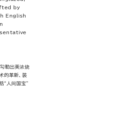
fted by
th English
ln
esentative
角勾勒出美浓烧
术的革新、装
括“人间国宝”