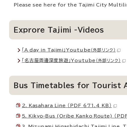
Please see here for the Tajimi City Multil
Exprore Tajimi -Videos
「
A day in Tajimi
」Youtube
（外部リンク）
「名古屋周邊深度旅遊」
Youtube
（外部リンク）
Bus Timetables for Tourist A
2. Kasahara Line
（PDF 671.4 KB）
5. Kikyo-Bus (Oribe Kanko Route)
（PDF
3. Mizunami Higashidachi Tajimi Line, 