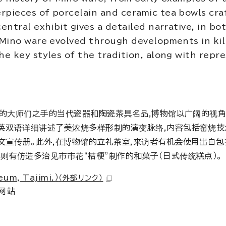
pieces of porcelain and ceramic tea bowls cra
ntral exhibit gives a detailed narrative, in bo
 Mino ware evolved through developments in ki
e key styles of the tradition, along with repr
宝”的大师们之手的当代瓷器和陶瓷茶具名品,博物馆以广阔的视
英双语详细讲述了美浓烧多样形制的演变脉络,内容包括窑烧技
文宣传册。此外,在博物馆的立礼茶室,来访者有机会使用出自包
则有仿造多治见市市花“桔梗”制作的和菓子（日式传统糕点）。
m, Tajimi.）
（外部リンク）
网站