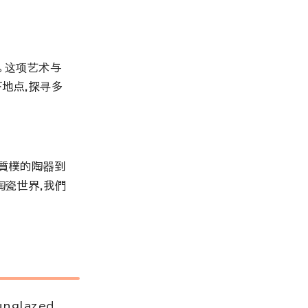
。这项艺术与
地点,探寻多
單質樸的陶器到
陶瓷世界,我們
unglazed,