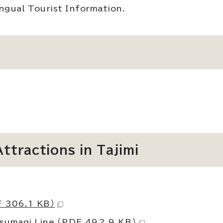
ingual Tourist Information.
ttractions in Tajimi
 306.1 KB）
Tsumagi Line
（PDF 492.9 KB）