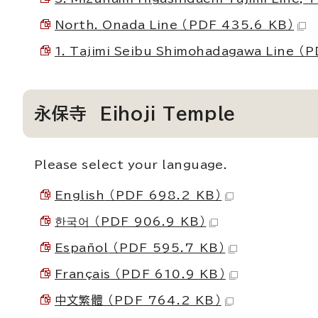
North. Onada Line
（PDF 435.6 KB）
1. Tajimi Seibu Shimohadagawa Line
（P
永保寺
Eihoji Temple
Please select your language.
English
（PDF 698.2 KB）
한국어
（PDF 906.9 KB）
Español
（PDF 595.7 KB）
Français
（PDF 610.9 KB）
中文繁體
（PDF 764.2 KB）