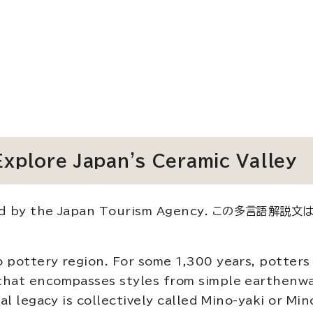
Explore Japan's Ceramic Valley
reated by the Japan Tourism Agency. この多言語解
。
 pottery region. For some 1,300 years, potters 
that encompasses styles from simple earthenw
al legacy is collectively called Mino-yaki or Mi