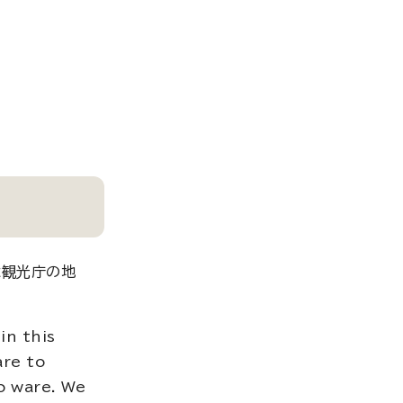
説文は観光庁の地
in this
are to
no ware. We