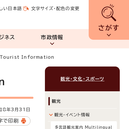
しい日本語
文字サイズ・配色の変更
さがす
ジネス
市政情報
ourist Information
観光・文化・スポーツ
n
観光
8年3月31日
観光・イベント情報
字で印刷
多言語観光案内 Multilingual