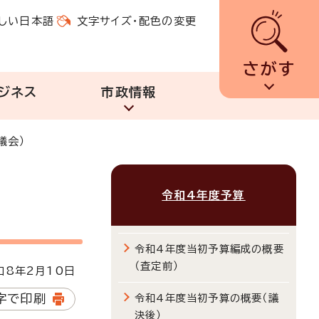
しい日本語
文字サイズ・配色の変更
さがす
ジネス
市政情報
議会）
令和4年度予算
令和4年度当初予算編成の概要
（査定前）
8年2月10日
字で印刷
令和4年度当初予算の概要（議
決後）