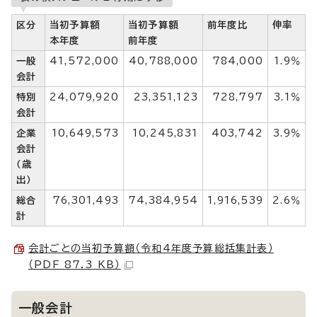
区分
当初予算額
当初予算額
前年度比
伸率
本年度
前年度
一般
41,572,000
40,788,000
784,000
1.9％
会計
特別
24,079,920
23,351,123
728,797
3.1％
会計
企業
10,649,573
10,245,831
403,742
3.9％
会計
（歳
出）
総合
76,301,493
74,384,954
1,916,539
2.6％
計
会計ごとの当初予算額（令和4年度予算総括集計表）
（PDF 87.3 KB）
一般会計