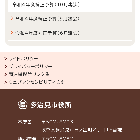
令和4年度補正予算（10月専決）
令和4年度補正予算（9月議会）
令和4年度補正予算（6月議会）
サイトポリシー
プライバシーポリシー
関連機関等リンク集
ウェブアクセシビリティ方針
多治見市役所
本庁舎
〒507-8703
岐阜県多治見市日ノ出町2丁目15番地
駅北庁舎
〒507-8787