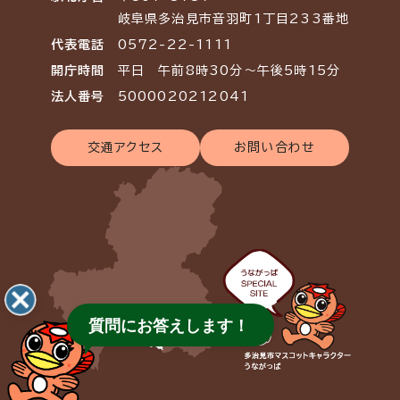
岐阜県多治見市音羽町1丁目233番地
代表電話
0572-22-1111
開庁時間
平日 午前8時30分～午後5時15分
法人番号
5000020212041
交通アクセス
お問い合わせ
質問にお答えします！