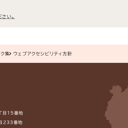
ださい。
ンク集
ウェブアクセシビリティ方針
丁目15番地
目233番地