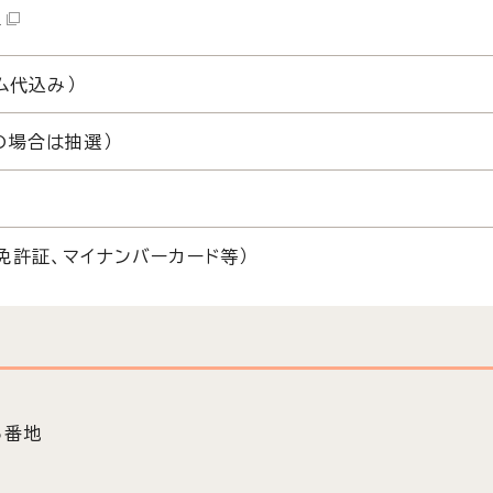
）
ム代込み）
の場合は抽選）
免許証、マイナンバーカード等）
5番地