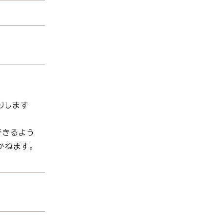
りします
信できるよう
かねます。