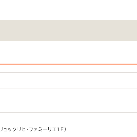
）
E
リュックリヒ・ファミーリエ1F）