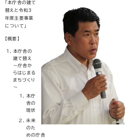
「本庁舎の建て
替えと令和3
年度主要事業
について」
【概要】
本庁舎の
建て替え
～庁舎か
らはじまる
まちづくり
～
本庁
舎の
現状
未来
のた
めの庁舎