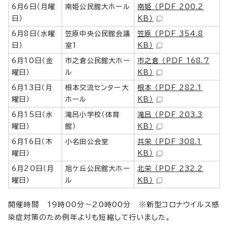
6月6日（月曜
南姫公民館大ホール
南姫 （PDF 200.2
日）
KB）
6月8日（水曜
笠原中央公民館会議
笠原 （PDF 354.8
日）
室1
KB）
6月10日（金
市之倉公民館大ホー
市之倉 （PDF 168.7
曜日）
ル
KB）
6月13日（月
根本交流センター大
根本 （PDF 282.1
曜日）
ホール
KB）
6月15日（水
滝呂小学校（体育
滝呂 （PDF 203.3
曜日）
館）
KB）
6月16日（木
小名田公会堂
共栄 （PDF 308.1
曜日）
KB）
6月20日（月
旭ケ丘公民館大ホー
北栄 （PDF 232.2
曜日）
ル
KB）
開催時間 19時00分～20時00分 ※新型コロナウイルス感
染症対策のため例年よりも短縮して行いました。