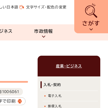
しい日本語
文字サイズ・配色の変更
さがす
ジネス
市政情報
産業・ビジネス
入札・契約
号
1006861
電子入札
字で印刷
郵便入札