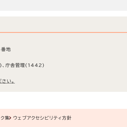
5番地
)、庁舎管理(1442)
ださい。
ンク集
ウェブアクセシビリティ方針