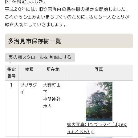
区”を指定しました。
平成20年には、旧笠原町内の保存樹の指定を開始しました。
これからも住みよいまちづくりのために、私たち一人ひとりが
緑を大切にしていきましょう。
多治見市保存樹一覧
表の横スクロールを有効にする
指定
樹種
所在地
写真
番号
1
ツブラジ
大薮町山
イ
下
神明神社
境内
拡大写真：1ツブラジイ （Jpeg
53.2 KB）