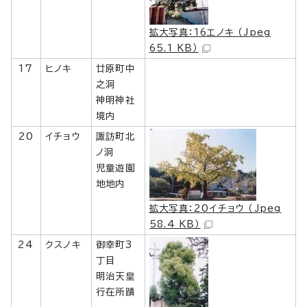
拡大写真：16エノキ （Jpeg
65.1 KB）
17
ヒノキ
廿原町中
之洞
神明神社
境内
20
イチョウ
諏訪町北
ノ洞
児童遊園
地地内
拡大写真：20イチョウ （Jpeg
58.4 KB）
24
クスノキ
御幸町3
丁目
明治天皇
行在所蹟