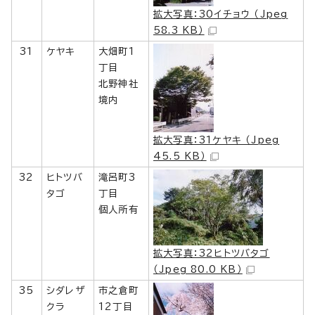
拡大写真：30イチョウ （Jpeg
58.3 KB）
31
ケヤキ
大畑町1
丁目
北野神社
境内
拡大写真：31ケヤキ （Jpeg
45.5 KB）
32
ヒトツバ
滝呂町3
タゴ
丁目
個人所有
拡大写真：32ヒトツバタゴ
（Jpeg 80.0 KB）
35
シダレザ
市之倉町
クラ
12丁目