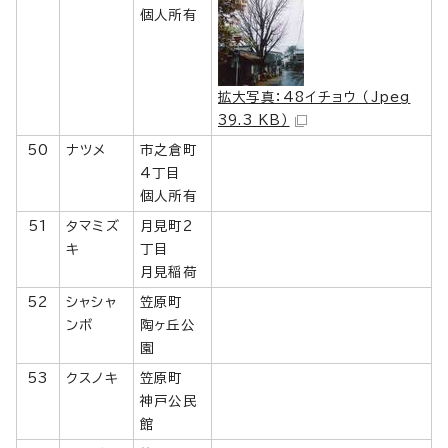
個人所有
拡大写真：48イチョウ （Jpeg
39.3 KB）
50
ナツメ
市之倉町
4丁目
個人所有
51
タマミズ
月見町2
キ
丁目
月見稲荷
52
シャシャ
笠原町
ンボ
陶ヶ丘公
園
53
クスノキ
笠原町
神戸公民
館