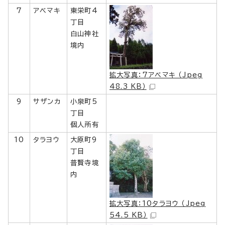
7
アベマキ
東栄町4
丁目
白山神社
境内
拡大写真：7アベマキ （Jpeg
48.3 KB）
9
サザンカ
小泉町5
丁目
個人所有
10
タラヨウ
大原町9
丁目
普賢寺境
内
拡大写真：10タラヨウ （Jpeg
54.5 KB）