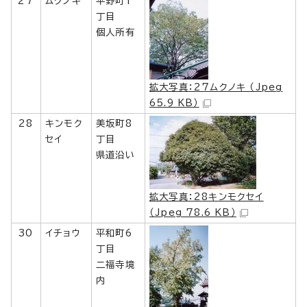
27
ムクノキ
平野町1
丁目
個人所有
拡大写真：27ムクノキ （Jpeg
65.9 KB）
28
キンモク
美坂町8
セイ
丁目
県道沿い
拡大写真：28キンモクセイ
（Jpeg 78.6 KB）
30
イチョウ
平和町6
丁目
二福寺境
内