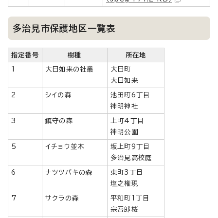
多治見市保護地区一覧表
指定番号
樹種
所在地
1
大日如来の社叢
大日町
大日如来
2
シイの森
池田町6丁目
神明神社
3
鎮守の森
上町4丁目
神明公園
5
イチョウ並木
坂上町9丁目
多治見高校庭
6
ナツツバキの森
東町3丁目
塩之権現
7
サクラの森
平和町1丁目
宗吾郎桜