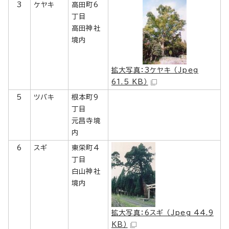
3
ケヤキ
高田町6
丁目
高田神社
境内
拡大写真：3ケヤキ （Jpeg
61.5 KB）
5
ツバキ
根本町9
丁目
元昌寺境
内
6
スギ
東栄町4
丁目
白山神社
境内
拡大写真：6スギ （Jpeg 44.9
KB）