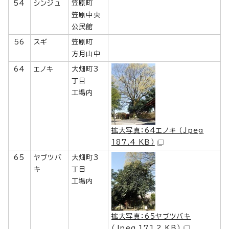
54
シンジュ
笠原町
笠原中央
公民館
56
スギ
笠原町
方月山中
64
エノキ
大畑町3
丁目
工場内
拡大写真：64エノキ （Jpeg
187.4 KB）
65
ヤブツバ
大畑町3
キ
丁目
工場内
拡大写真：65ヤブツバキ
（Jpeg 171.2 KB）