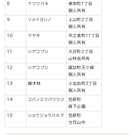
8
ナツツバキ
東栄町1丁目
個人所有
9
ソメイヨシノ
上山町2丁目
個人所有
10
ケヤキ
市之倉町11丁目
個人所有
11
シデコブシ
大沢町2丁目
山林会所有
12
シデコブシ
諏訪町天ケ峰
個人所有
13
雑木林
小名田町3丁目
個人所有
14
コバノミツバツツジ
笠原町
森下公園
15
ショウジョウバカマ
笠原町
方月山中