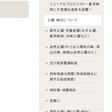
ニューアルプロジェクト～喜多緑
地に大型複合遊具を設置～
公園・緑化について
都市公園・児童遊園（太平公園、
喜多緑地、共栄公園など）
自然公園（かさはら潮見の森、深
山の森、高根山自然公園など）
生け垣設置補助金
民有地緑化制度（市街地緑化に
関する助成制度）
保存樹・保護地区
花飾り
過去の催し物（公園・緑化）