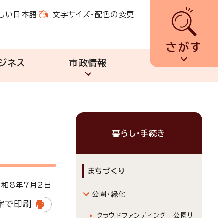
しい日本語
文字サイズ・配色の変更
さがす
ジネス
市政情報
暮らし・手続き
まちづくり
和8年7月2日
公園・緑化
字で印刷
クラウドファンディング 公園リ