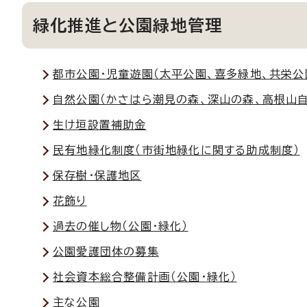
緑化推進と公園緑地管理
都市公園・児童遊園（太平公園、喜多緑地、共栄公
自然公園（かさはら潮見の森、深山の森、高根山
生け垣設置補助金
民有地緑化制度（市街地緑化に関する助成制度）
保存樹・保護地区
花飾り
過去の催し物（公園・緑化）
公園愛護団体の募集
社会資本総合整備計画（公園・緑化）
主な公園